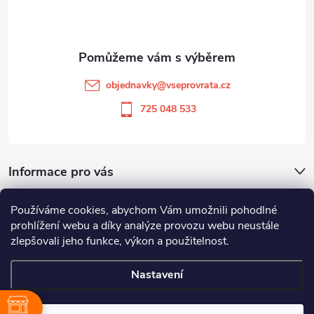
p
a
t
objednavky
@
vseprovrata.cz
í
725 048 533
Informace pro vás
Používáme cookies, abychom Vám umožnili pohodlné
Odstoupit od smlouvy
prohlížení webu a díky analýze provozu webu neustále
zlepšovali jeho funkce, výkon a použitelnost.
Zboží.cz
Heureka.cz
Nastavení
Copyright 2026
Vše pro vrata
. Všechna práva vyhrazena.