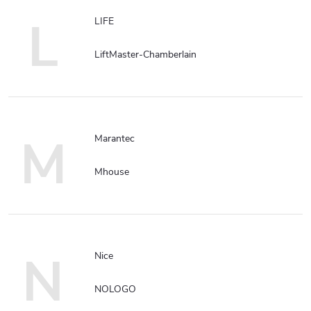
L
LIFE
LiftMaster-Chamberlain
M
Marantec
Mhouse
N
Nice
NOLOGO