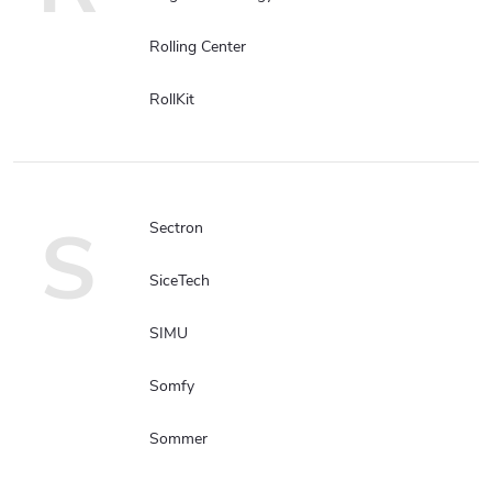
Rolling Center
RollKit
S
Sectron
SiceTech
SIMU
Somfy
Sommer