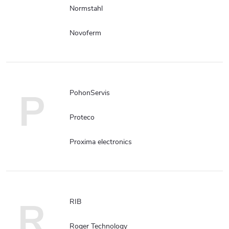
Normstahl
Novoferm
P
PohonServis
Proteco
Proxima electronics
R
RIB
Roger Technology