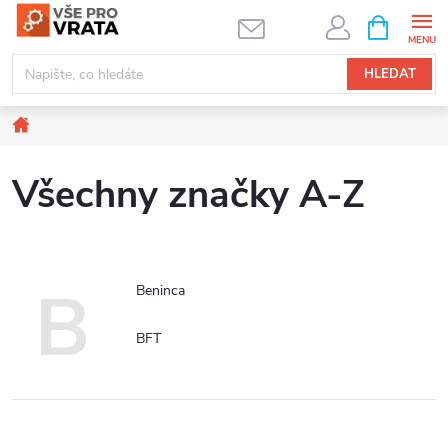
Přejít
NÁKUPNÍ
KOŠÍK
na
obsah
HLEDAT
Domů
Všechny značky A-Z
B
Beninca
BFT