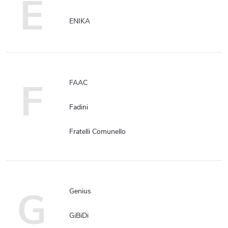
E
ENIKA
F
FAAC
Fadini
Fratelli Comunello
G
Genius
GiBiDi