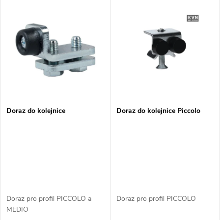
V
Nejdražší
z
ý
Nejprodávanější
e
p
n
i
í
s
p
Doraz do kolejnice
Doraz do kolejnice Piccolo
p
r
r
o
o
d
d
Doraz pro profil PICCOLO a
Doraz pro profil PICCOLO
u
MEDIO