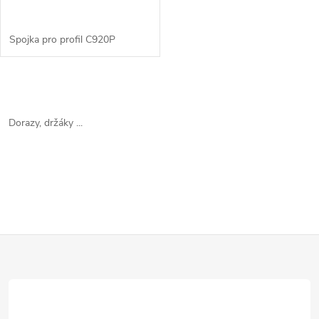
Spojka pro profil C920P
O
v
Dorazy, držáky ...
l
á
d
a
Z
c
á
í