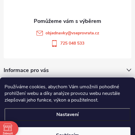
p
p
a
r
v
t
objednavky
@
vseprovrata.cz
k
í
725 048 533
y
v
Informace pro vás
ý
p
Používáme cookies, abychom Vám umožnili pohodlné
Odstoupit od smlouvy
prohlížení webu a díky analýze provozu webu neustále
i
zlepšovali jeho funkce, výkon a použitelnost.
Zboží.cz
Heureka.cz
s
Nastavení
u
Copyright 2026
Vše pro vrata
. Všechna práva vyhrazena.
Zobrazit