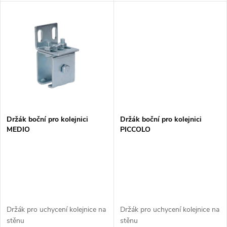
u
k
k
t
t
ů
ů
Držák boční pro kolejnici
Držák boční pro kolejnici
MEDIO
PICCOLO
Držák pro uchycení kolejnice na
Držák pro uchycení kolejnice na
stěnu
stěnu