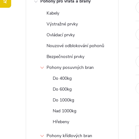
Pohony pro vrata a brány
t
Kabely
r
Výstražné prvky
a
Ovládací prvky
Nouzové odblokování pohonů
n
Bezpečnostní prvky
n
Pohony posuvných bran
Do 400kg
í
Do 600kg
p
Do 1000kg
a
Nad 1000kg
Hřebeny
n
Pohony křídlových bran