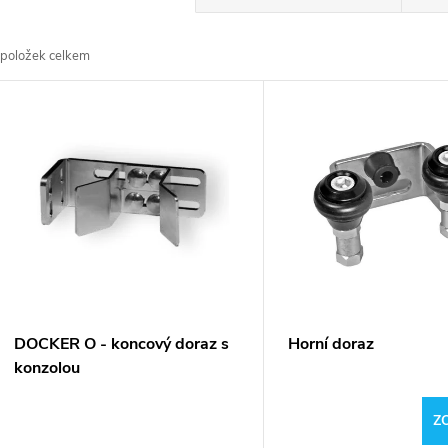
a
položek celkem
z
V
e
ý
n
p
p
s
r
p
DOCKER O - koncový doraz s
Horní doraz
o
konzolou
r
d
Z