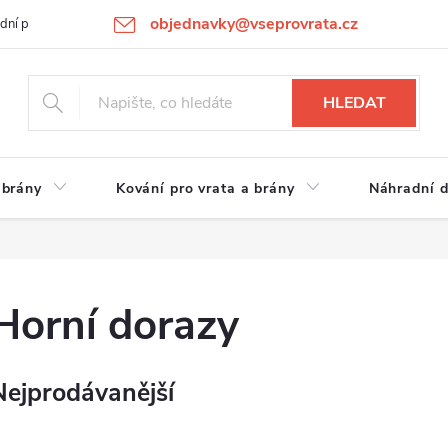
objednavky@vseprovrata.cz
dní podmínky
Ochrana osobních údajů
Novinky
REKLAMACE
HLEDAT
 brány
Kování pro vrata a brány
Náhradní d
Horní dorazy
Nejprodávanější