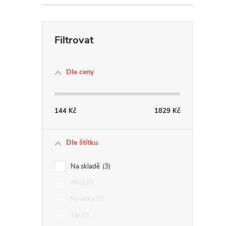
í
r
Dle ceny
144
Kč
1829
Kč
Dle štítku
Na skladě
3
i
Akce
0
Novinka
0
Tip
0