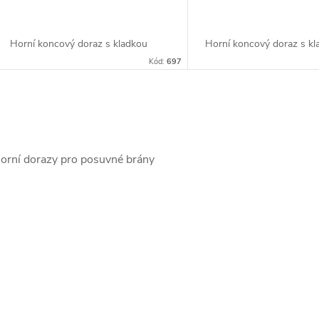
Horní koncový doraz s kladkou
Horní koncový doraz s k
Kód:
697
O
v
orní dorazy pro posuvné brány
á
d
a
c