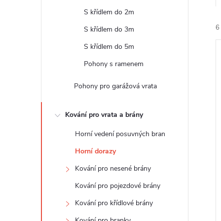
e
S křídlem do 2m
6
l
S křídlem do 3m
S křídlem do 5m
Pohony s ramenem
Pohony pro garážová vrata
í
Kování pro vrata a brány
i
Horní vedení posuvných bran
Horní dorazy
Kování pro nesené brány
Kování pro pojezdové brány
Kování pro křídlové brány
Kování pro branky