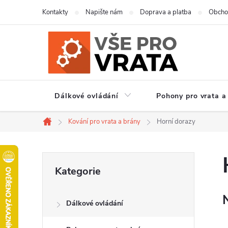
Přejít
Kontakty
Napište nám
Doprava a platba
Obcho
na
obsah
Dálkové ovládání
Pohony pro vrata a
Kování pro vrata a brány
Horní dorazy
Domů
P
Přeskočit
Kategorie
kategorie
o
Dálkové ovládání
s