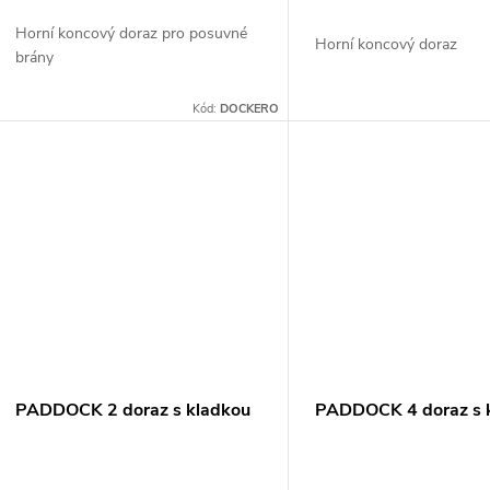
o
u
Horní koncový doraz pro posuvné
d
Horní koncový doraz
brány
k
u
Kód:
DOCKERO
t
k
ů
t
ů
PADDOCK 2 doraz s kladkou
PADDOCK 4 doraz s 