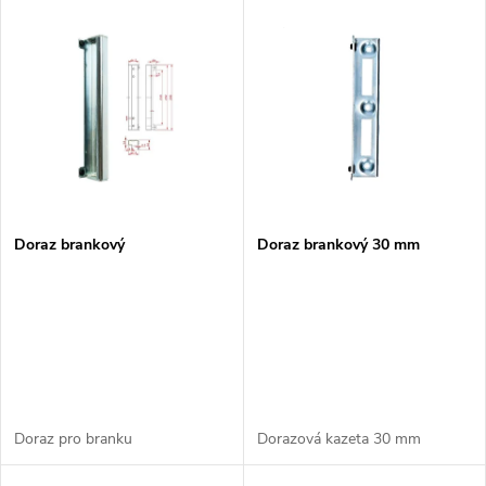
V
Nejdražší
z
ý
Nejprodávanější
e
p
n
i
í
s
p
Doraz brankový
Doraz brankový 30 mm
p
r
r
o
o
d
d
Doraz pro branku
Dorazová kazeta 30 mm
u