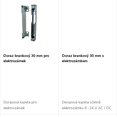
u
k
k
t
t
ů
ů
Doraz brankový 30 mm pro
Doraz brankový 30 mm s
elektrozámek
elektrozámkem
Dorazová kazeta pro
Dorazová kazeta včetně
elektrozámek
elektrozámku 6 -14 V AC / DC