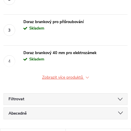
Doraz brankový pro přišroubování
Skladem
Doraz brankový 40 mm pro elektrozámek
Skladem
Zobrazit více produktů
Filtrovat
Ř
Abecedně
a
Nejlevnější