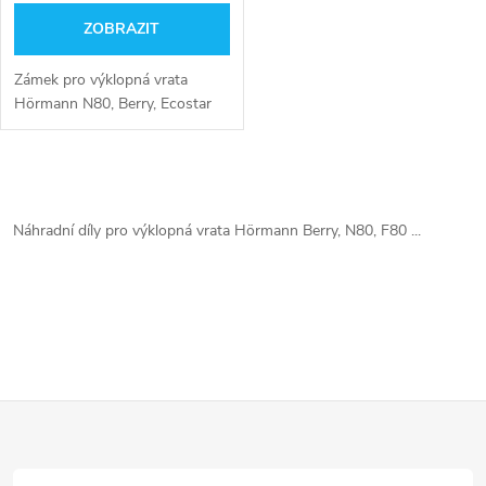
ZOBRAZIT
Zámek pro výklopná vrata
Hörmann N80, Berry, Ecostar
O
v
Náhradní díly pro výklopná vrata Hörmann Berry, N80, F80 ...
l
á
d
a
Z
c
á