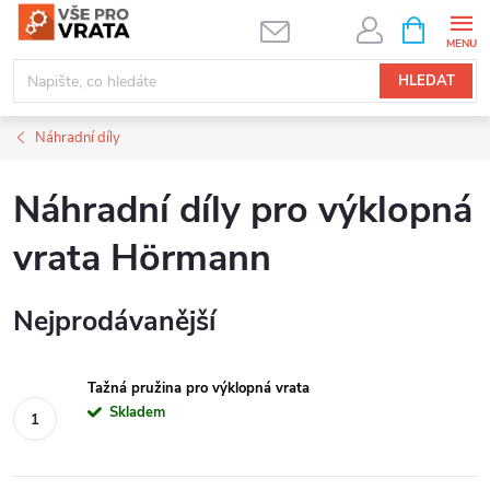
Přejít
NÁKUPNÍ
KOŠÍK
na
obsah
HLEDAT
Náhradní díly
Náhradní díly pro výklopná
vrata Hörmann
Nejprodávanější
Tažná pružina pro výklopná vrata
Skladem