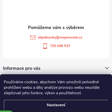
í
p
p
a
r
v
t
objednavky
@
vseprovrata.cz
k
í
725 048 533
y
v
Informace pro vás
ý
p
Používáme cookies, abychom Vám umožnili pohodlné
Odstoupit od smlouvy
prohlížení webu a díky analýze provozu webu neustále
i
zlepšovali jeho funkce, výkon a použitelnost.
Zboží.cz
Heureka.cz
s
Nastavení