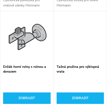
d
Cylindrická půlvložka pro
Cylindrická vložka pro dveře
u
vratové zámky Hörmann
Hörmann
u
k
k
t
t
ů
ů
Držák horní rolny s rolnou a
Tažná pružina pro výklopná
dorazem
vrata
ZOBRAZIT
ZOBRAZIT