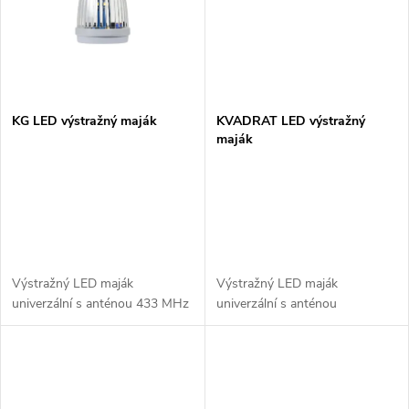
t
ů
ů
KG LED výstražný maják
KVADRAT LED výstražný
maják
Výstražný LED maják
Výstražný LED maják
univerzální s anténou 433 MHz
univerzální s anténou