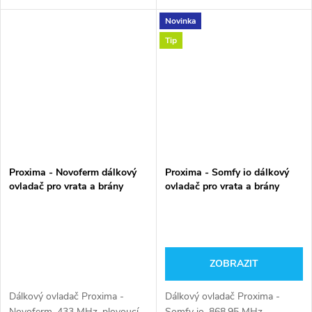
Novinka
Tip
Proxima - Novoferm dálkový
Proxima - Somfy io dálkový
ovladač pro vrata a brány
ovladač pro vrata a brány
ZOBRAZIT
Dálkový ovladač Proxima -
Dálkový ovladač Proxima -
Novoferm, 433 MHz, plovoucí
Somfy io, 868,95 MHz,