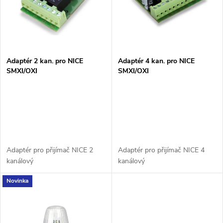
p
n
i
í
s
p
Adaptér 2 kan. pro NICE
Adaptér 4 kan. pro NICE
SMXI/OXI
SMXI/OXI
p
r
r
o
o
d
d
Adaptér pro přijímač NICE 2
Adaptér pro přijímač NICE 4
u
kanálový
kanálový
u
Novinka
k
k
t