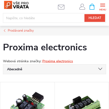
Přejít
NÁKUPNÍ
KOŠÍK
na
obsah
HLEDAT
Prodávané značky
Proxima electronics
Webová stránka značky:
Proxima electronics
Ř
Abecedně
a
Nejlevnější
V
Nejdražší
z
ý
Nejprodávanější
e