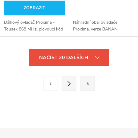
ZOBRAZIT
Dálkový ovladač Proxima -
Náhradní obal ovladače
Tousek 868 MHz, plovoucí kód
Proxima, verze BANAN
O
NAČÍST 20 DALŠÍCH
v
l
S
1
3
t
á
r
d
á
a
n
k
c
Z
o