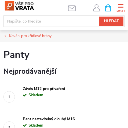
Přejít
NÁKUPNÍ
KOŠÍK
na
obsah
HLEDAT
Kování pro křídlové brány
Panty
Nejprodávanější
Závěs M12 pro přivaření
Skladem
Pant nastavitelný dlouhý M16
Skladem