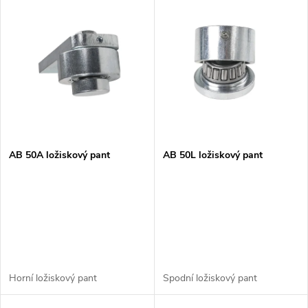
V
Nejdražší
z
ý
Nejprodávanější
e
p
n
i
í
s
p
AB 50A ložiskový pant
AB 50L ložiskový pant
p
r
r
o
o
d
d
Horní ložiskový pant
Spodní ložiskový pant
u