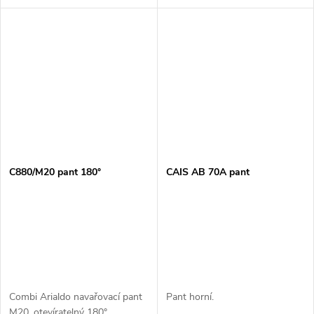
C880/M20 pant 180°
CAIS AB 70A pant
Combi Arialdo navařovací pant
Pant horní.
M20, otevíratelný 180°,