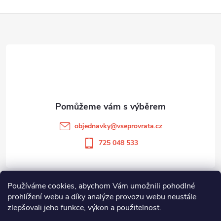
á
p
n
Z
r
í
á
v
k
p
y
a
v
t
ý
objednavky
@
vseprovrata.cz
í
p
725 048 533
i
s
Používáme cookies, abychom Vám umožnili pohodlné
Informace pro vás
prohlížení webu a díky analýze provozu webu neustále
u
zlepšovali jeho funkce, výkon a použitelnost.
Zboží.cz
Heureka.cz