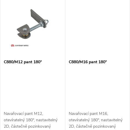
u
k
k
t
t
ů
ů
C880/M12 pant 180°
C880/M16 pant 180°
Navařovací pant M12,
Navařovací pant M16,
otevíratelný 180°, nastavitelný
otevíratelný 180°, nastavitelný
2D, částečně pozinkovaný
2D, částečně pozinkovaný