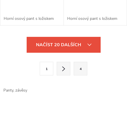
Horní osový pant s ložiskem
Horní osový pant s ložiskem
O
NAČÍST 20 DALŠÍCH
v
l
S
1
4
t
á
r
d
á
Panty, závěsy
a
n
k
c
o
í
v