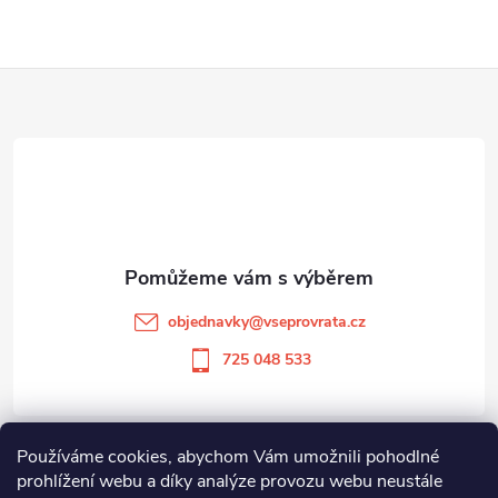
Z
á
p
a
t
objednavky
@
vseprovrata.cz
í
725 048 533
Používáme cookies, abychom Vám umožnili pohodlné
Informace pro vás
prohlížení webu a díky analýze provozu webu neustále