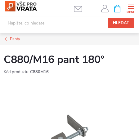
Přejít
NÁKUPNÍ
KOŠÍK
na
obsah
HLEDAT
Panty
C880/M16 pant 180°
Kód produktu:
C880M16