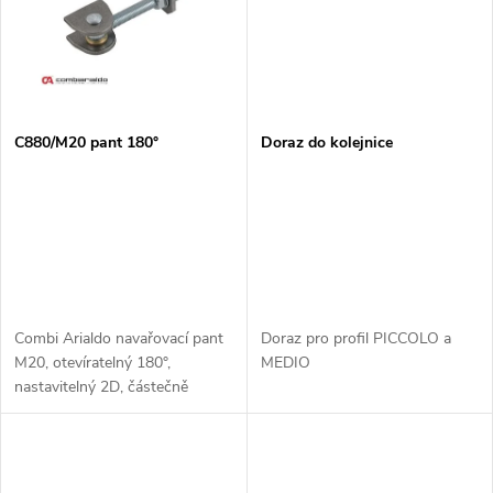
ů
ů
C880/M20 pant 180°
Doraz do kolejnice
Combi Arialdo navařovací pant
Doraz pro profil PICCOLO a
M20, otevíratelný 180°,
MEDIO
nastavitelný 2D, částečně
pozinkovaný