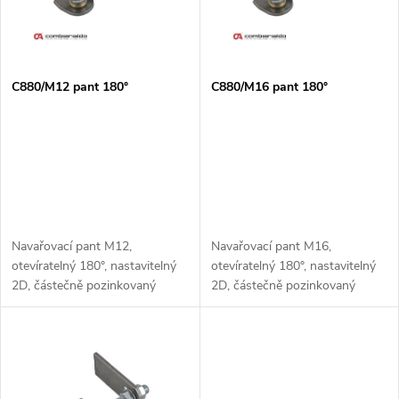
n
i
í
s
p
C880/M12 pant 180°
C880/M16 pant 180°
p
r
r
o
o
d
d
Navařovací pant M12,
Navařovací pant M16,
u
otevíratelný 180°, nastavitelný
otevíratelný 180°, nastavitelný
2D, částečně pozinkovaný
2D, částečně pozinkovaný
u
k
k
t
t