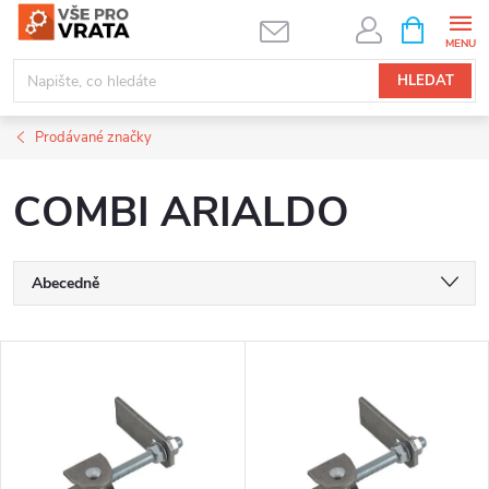
Přejít
NÁKUPNÍ
KOŠÍK
na
obsah
HLEDAT
Prodávané značky
COMBI ARIALDO
Ř
Abecedně
a
Nejlevnější
V
Nejdražší
z
ý
Nejprodávanější
e
p