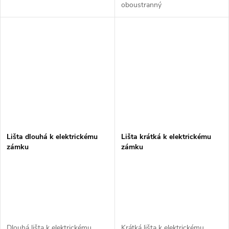
oboustranný
Lišta dlouhá k elektrickému
Lišta krátká k elektrickému
zámku
zámku
Dlouhá lišta k elektrickému
Krátká lišta k elektrickému