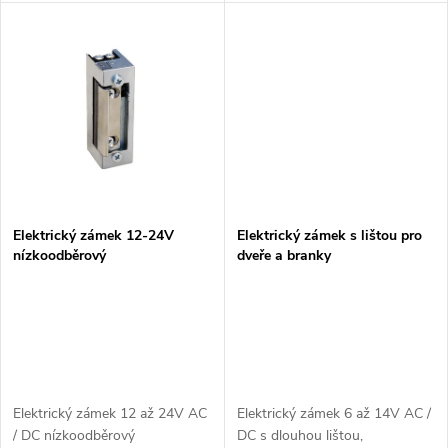
u
k
k
t
t
ů
ů
Elektrický zámek 12-24V
Elektrický zámek s lištou pro
nízkoodběrový
dveře a branky
Elektrický zámek 12 až 24V AC
Elektrický zámek 6 až 14V AC /
/ DC nízkoodběrový
DC s dlouhou lištou,