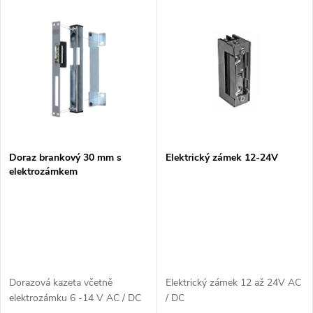
V
Nejdražší
z
ý
Nejprodávanější
e
p
n
i
í
s
p
Doraz brankový 30 mm s
Elektrický zámek 12-24V
elektrozámkem
p
r
r
o
o
d
d
Dorazová kazeta včetně
Elektrický zámek 12 až 24V AC
u
elektrozámku 6 -14 V AC / DC
/ DC