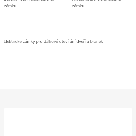
zámku
zámku
O
v
Elektrické zámky pro dálkové otevírání dveří a branek
l
á
d
a
Z
c
á
í
p
p