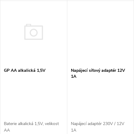
u
k
k
t
t
ů
ů
GP AA alkalická 1,5V
Napájecí síťový adaptér 12V
1A
Baterie alkalická 1,5V, velikost
Napájecí adaptér 230V / 12V
AA
1A