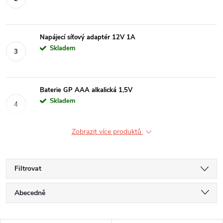
Napájecí síťový adaptér 12V 1A
Skladem
Baterie GP AAA alkalická 1,5V
Skladem
Zobrazit více produktů
Filtrovat
Ř
Abecedně
a
Nejlevnější