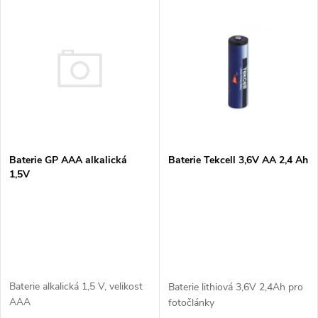
V
Nejdražší
z
ý
Nejprodávanější
e
p
n
i
í
s
Baterie GP AAA alkalická
p
Baterie Tekcell 3,6V AA 2,4 Ah
1,5V
p
r
r
o
o
d
d
Baterie alkalická 1,5 V, velikost
Baterie lithiová 3,6V 2,4Ah pro
u
AAA
fotočlánky