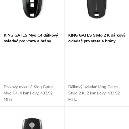
p
n
i
í
s
p
KING GATES Myo C4 dálkový
KING GATES Stylo 2 K dálkový
ovladač pro vrata a brány
ovladač pro vrata a brány
p
r
r
o
o
d
d
Dálkový ovladač King Gates
Dálkový ovladač King Gates
u
Myo C4, 4 kanálový, 433,92
Stylo 2 K, 2 kanálový, 433,92
MHz
MHz
u
k
k
t