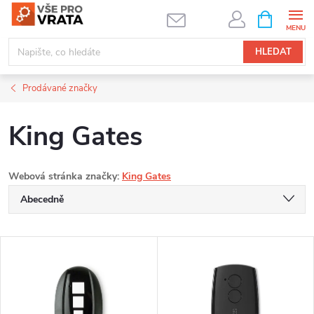
Přejít
NÁKUPNÍ
KOŠÍK
na
obsah
HLEDAT
Prodávané značky
King Gates
Webová stránka značky:
King Gates
Ř
Abecedně
a
Nejlevnější
V
Nejdražší
z
ý
Nejprodávanější
e