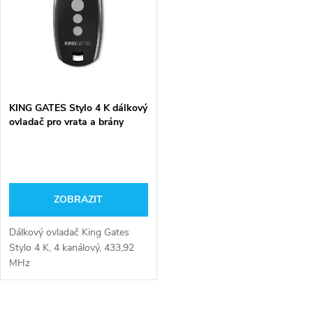
t
ů
ů
KING GATES Stylo 4 K dálkový
ovladač pro vrata a brány
ZOBRAZIT
Dálkový ovladač King Gates
Stylo 4 K, 4 kanálový, 433,92
MHz