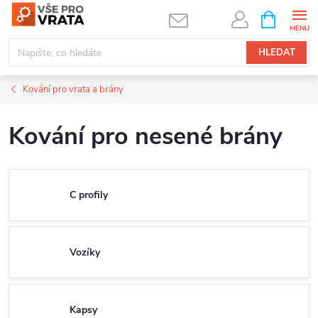
Přejít
NÁKUPNÍ
KOŠÍK
na
obsah
HLEDAT
Kování pro vrata a brány
Kování pro nesené brány
C profily
Vozíky
Kapsy