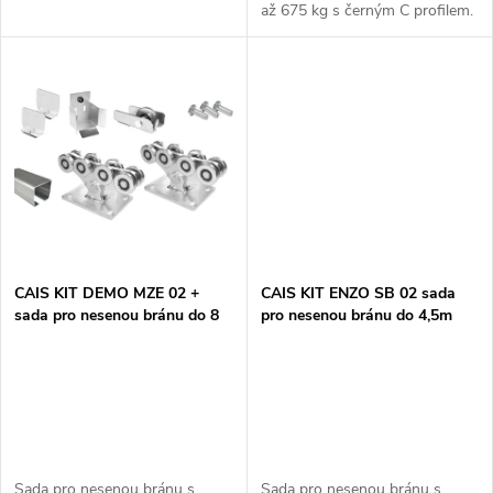
u
až 675 kg s černým C profilem.
u
k
k
t
t
ů
ů
CAIS KIT DEMO MZE 02 +
CAIS KIT ENZO SB 02 sada
sada pro nesenou bránu do 8
pro nesenou bránu do 4,5m
m
Sada pro nesenou bránu s
Sada pro nesenou bránu s