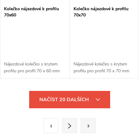
Kolečko nájezdové k profilu
Kolečko nájezdové k profilu
70x60
70x70
Nájezdové kolečko s krytem
Nájezdové kolečko s krytem
profilu pro profil 70 x 60 mm
profilu pro profil 70 x 70 mm
O
NAČÍST 20 DALŠÍCH
v
l
S
1
3
t
á