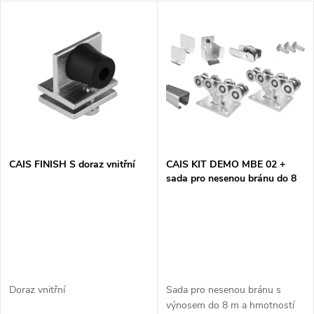
a
V
Nejdražší
z
ý
Nejprodávanější
e
p
n
i
í
s
p
CAIS FINISH S doraz vnitřní
CAIS KIT DEMO MBE 02 +
sada pro nesenou bránu do 8
p
m
r
r
o
o
d
d
Doraz vnitřní
Sada pro nesenou bránu s
výnosem do 8 m a hmotností