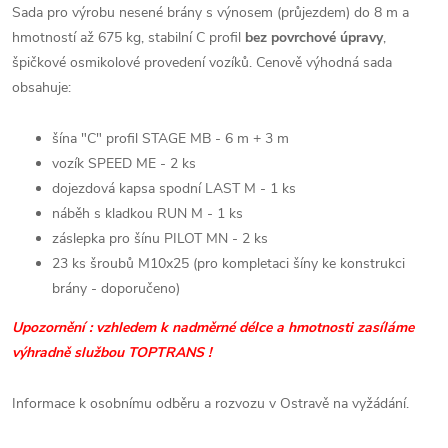
Sada pro výrobu nesené brány s výnosem (průjezdem) do 8 m a
hmotností až 675 kg, stabilní C profil
bez povrchové úpravy
,
špičkové osmikolové provedení vozíků. Cenově výhodná sada
obsahuje:
šína "C" profil STAGE MB - 6 m + 3 m
vozík SPEED ME - 2 ks
dojezdová kapsa spodní LAST M - 1 ks
náběh s kladkou RUN M - 1 ks
záslepka pro šínu PILOT MN - 2 ks
23 ks šroubů M10x25 (pro kompletaci šíny ke konstrukci
brány - doporučeno)
Upozornění : vzhledem k nadměrné délce a hmotnosti zasíláme
výhradně službou TOPTRANS !
Informace k osobnímu odběru a rozvozu v Ostravě na vyžádání.