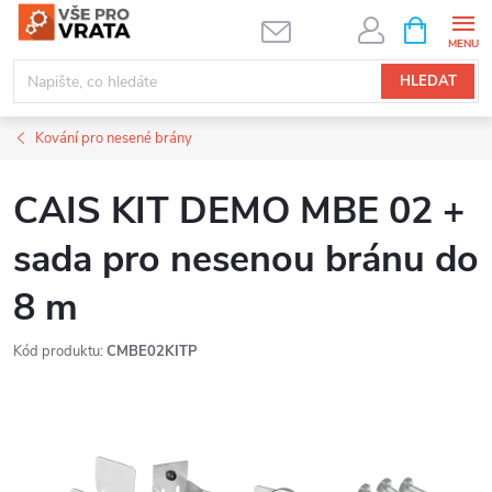
Přejít
NÁKUPNÍ
KOŠÍK
na
obsah
HLEDAT
Kování pro nesené brány
CAIS KIT DEMO MBE 02 +
sada pro nesenou bránu do
8 m
Kód produktu:
CMBE02KITP