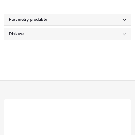
Parametry produktu
Diskuse
Z
á
p
a