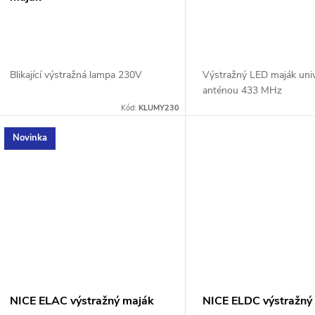
Blikající výstražná lampa 230V
Výstražný LED maják univ
anténou 433 MHz
Kód:
KLUMY230
Novinka
NICE ELAC výstražný maják
NICE ELDC výstražný