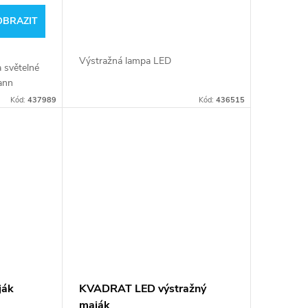
OBRAZIT
Výstražná lampa LED
 světelné
ann
Kód:
437989
Kód:
436515
ják
KVADRAT LED výstražný
maják