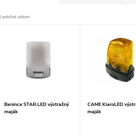
a
5
položek celkem
z
V
e
ý
n
p
p
s
r
p
Beninca STAR.LED výstražný
CAME KiaroLED výstr
o
maják
maják
r
d