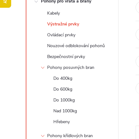
Pohony pro vrata a brány
t
Kabely
r
Výstražné prvky
a
Ovládací prvky
Nouzové odblokování pohonů
n
Bezpečnostní prvky
n
Pohony posuvných bran
Do 400kg
í
Do 600kg
p
Do 1000kg
a
Nad 1000kg
Hřebeny
n
Pohony křídlových bran