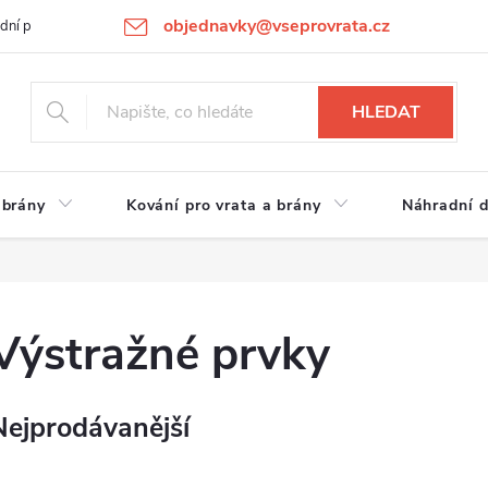
objednavky@vseprovrata.cz
dní podmínky
Ochrana osobních údajů
Novinky
REKLAMACE
HLEDAT
 brány
Kování pro vrata a brány
Náhradní d
Výstražné prvky
Nejprodávanější