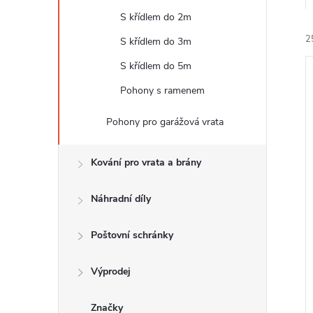
e
S křídlem do 2m
2
l
S křídlem do 3m
S křídlem do 5m
Pohony s ramenem
Pohony pro garážová vrata
í
Kování pro vrata a brány
i
Náhradní díly
Poštovní schránky
Výprodej
Značky