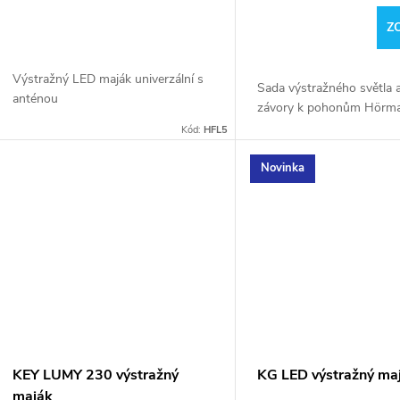
Z
Výstražný LED maják univerzální s
Sada výstražného světla a
anténou
závory k pohonům Hörm
Kód:
HFL5
Novinka
KEY LUMY 230 výstražný
KG LED výstražný ma
maják