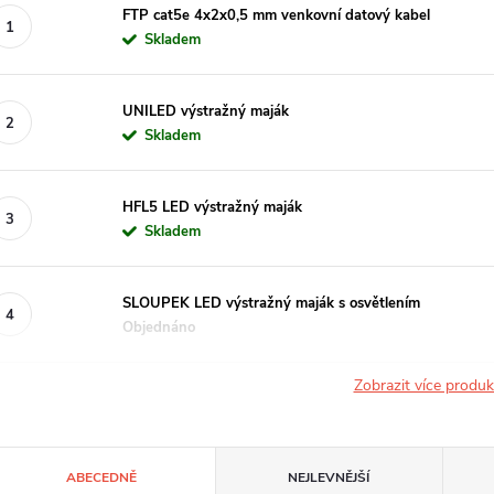
FTP cat5e 4x2x0,5 mm venkovní datový kabel
Skladem
UNILED výstražný maják
Skladem
HFL5 LED výstražný maják
Skladem
SLOUPEK LED výstražný maják s osvětlením
Objednáno
Zobrazit více produ
Ř
ABECEDNĚ
NEJLEVNĚJŠÍ