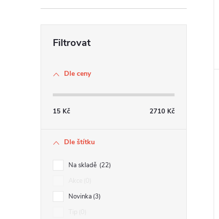
Dle ceny
15
Kč
2710
Kč
Dle štítku
Na skladě
22
Akce
0
Novinka
3
Tip
0