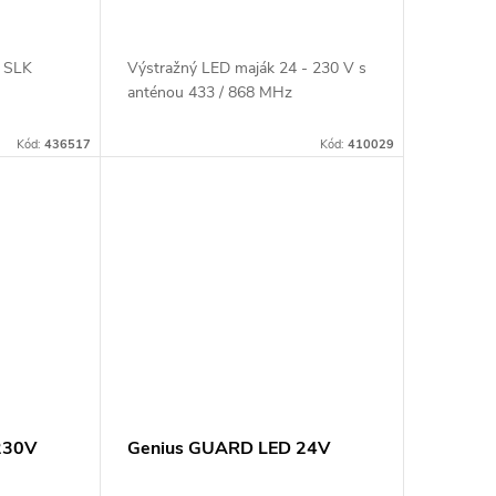
k SLK
Výstražný LED maják 24 - 230 V s
anténou 433 / 868 MHz
Kód:
436517
Kód:
410029
230V
Genius GUARD LED 24V