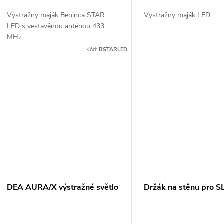
o
u
Výstražný maják Beninca STAR
Výstražný maják LED
d
LED s vestavěnou anténou 433
k
MHz
u
Kód:
BSTARLED
t
k
ů
t
ů
DEA AURA/X výstražné světlo
Držák na stěnu pro S