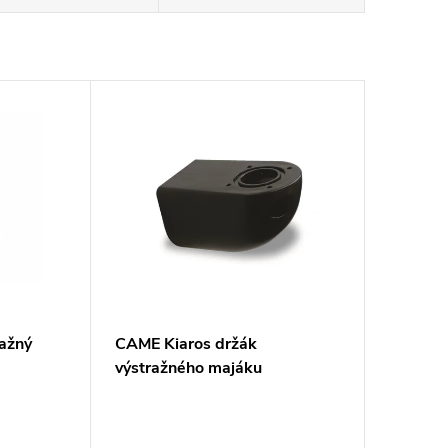
ažný
CAME Kiaros držák
výstražného majáku