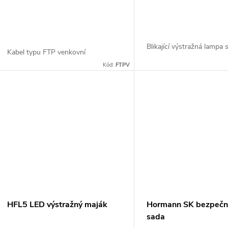
Blikající výstražná lampa
Kabel typu FTP venkovní
Kód:
FTPV
HFL5 LED výstražný maják
Hormann SK bezpečn
sada