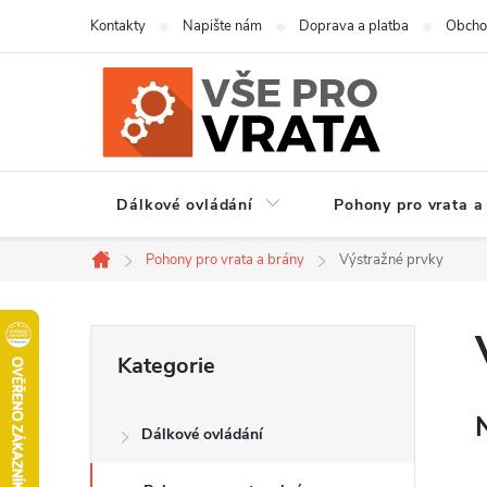
Přejít
Kontakty
Napište nám
Doprava a platba
Obcho
na
obsah
Dálkové ovládání
Pohony pro vrata a
Pohony pro vrata a brány
Výstražné prvky
Domů
P
Přeskočit
Kategorie
kategorie
o
Dálkové ovládání
s