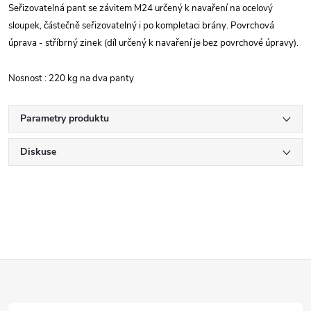
Seřizovatelná pant se závitem M24 určený k navaření na ocelový
sloupek, částečně seřizovatelný i po kompletaci brány. Povrchová
úprava - stříbrný zinek (díl určený k navaření je bez povrchové úpravy).
Nosnost : 220 kg na dva panty
Parametry produktu
Diskuse
Z
á