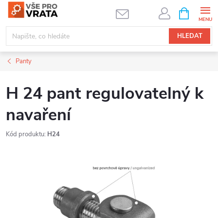
Přejít
NÁKUPNÍ
KOŠÍK
na
obsah
HLEDAT
Panty
H 24 pant regulovatelný k
navaření
Kód produktu:
H24