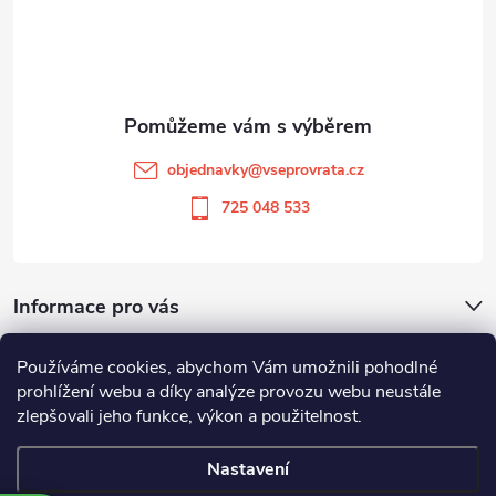
p
a
t
objednavky
@
vseprovrata.cz
í
725 048 533
Informace pro vás
Používáme cookies, abychom Vám umožnili pohodlné
Odstoupit od smlouvy
prohlížení webu a díky analýze provozu webu neustále
zlepšovali jeho funkce, výkon a použitelnost.
Zboží.cz
Heureka.cz
Nastavení