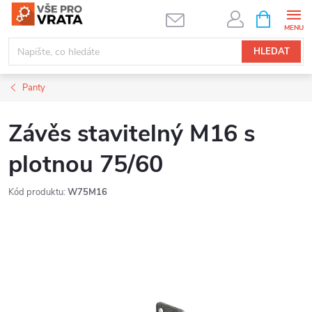
Přejít
NÁKUPNÍ
KOŠÍK
na
obsah
HLEDAT
Panty
Závěs stavitelný M16 s
plotnou 75/60
Kód produktu:
W75M16