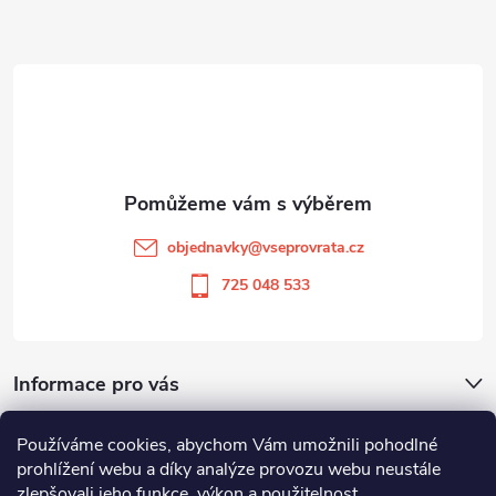
Z
á
p
a
t
objednavky
@
vseprovrata.cz
í
725 048 533
Informace pro vás
Používáme cookies, abychom Vám umožnili pohodlné
Odstoupit od smlouvy
prohlížení webu a díky analýze provozu webu neustále
zlepšovali jeho funkce, výkon a použitelnost.