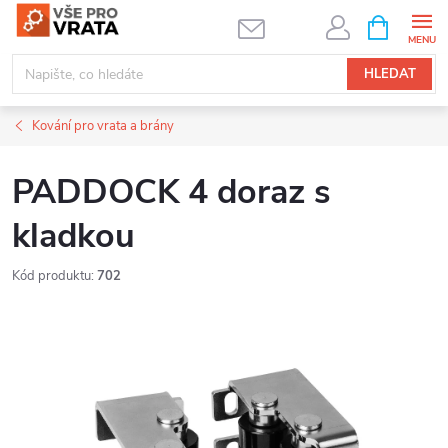
Přejít
NÁKUPNÍ
KOŠÍK
na
obsah
HLEDAT
Kování pro vrata a brány
PADDOCK 4 doraz s
kladkou
Kód produktu:
702