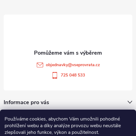
Z
á
p
a
t
objednavky
@
vseprovrata.cz
í
725 048 533
Informace pro vás
Používáme cookies, abychom Vám umožnili pohodlné
Odstoupit od smlouvy
prohlížení webu a díky analýze provozu webu neustále
zlepšovali jeho funkce, výkon a použitelnost.