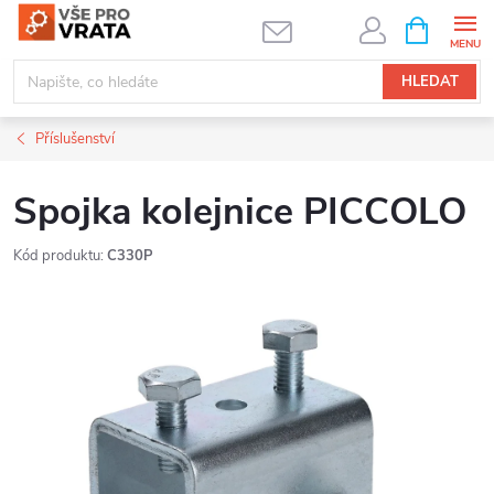
Přejít
NÁKUPNÍ
KOŠÍK
na
obsah
HLEDAT
Příslušenství
Spojka kolejnice PICCOLO
Kód produktu:
C330P