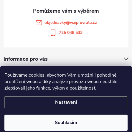
a
t
objednavky
@
vseprovrata.cz
í
725 048 533
Informace pro vás
Používáme cookies, abychom Vám umožnili pohodlné
Odstoupit od smlouvy
prohlížení webu a díky analýze provozu webu neustále
zlepšovali jeho funkce, výkon a použitelnost.
Zboží.cz
Heureka.cz
Nastavení
Copyright 2026
Vše pro vrata
. Všechna práva vyhrazena.
Souhlasím
Vytvořil Shoptet