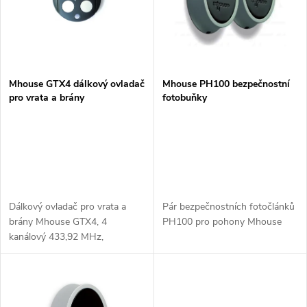
p
n
i
í
s
p
Mhouse GTX4 dálkový ovladač
Mhouse PH100 bezpečnostní
pro vrata a brány
fotobuňky
p
r
r
o
o
d
d
Dálkový ovladač pro vrata a
Pár bezpečnostních fotočlánků
u
brány Mhouse GTX4, 4
PH100 pro pohony Mhouse
kanálový 433,92 MHz,
u
dig.plovoucí kód
k
k
t