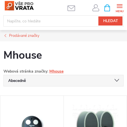
Přejít
NÁKUPNÍ
KOŠÍK
na
obsah
HLEDAT
Prodávané značky
Mhouse
Webová stránka značky:
Mhouse
Ř
Abecedně
a
Nejlevnější
V
Nejdražší
z
ý
Nejprodávanější
e