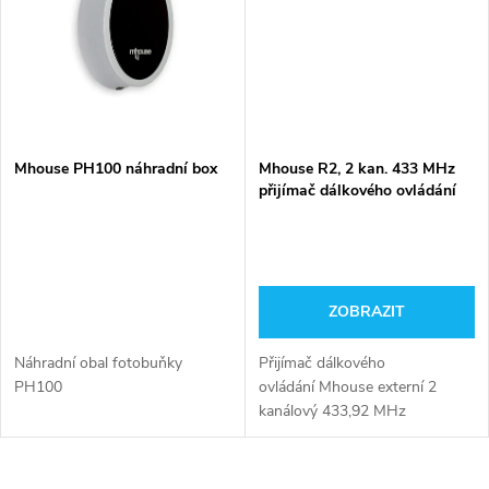
t
ů
ů
Mhouse PH100 náhradní box
Mhouse R2, 2 kan. 433 MHz
přijímač dálkového ovládání
ZOBRAZIT
Náhradní obal fotobuňky
Přijímač dálkového
PH100
ovládání Mhouse externí 2
kanálový 433,92 MHz