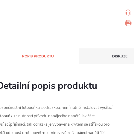
POPIS PRODUKTU
DISKUZE
Detailní popis produktu
ezpečnostní fotobuňka s odrazkou, není nutné instalovat vysílací
otobuňku s nutností přívodu napájecího napětí. Jak část
ysílací/přijímací, tak odrazka je vybavena krytem se stříškou pro
ětší odolnost proti povětrnostním vlivům. Napájecí napětí 12 -