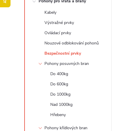
Pohony pro vrata a brány
t
Kabely
r
Výstražné prvky
a
Ovládací prvky
Nouzové odblokování pohonů
n
Bezpečnostní prvky
n
Pohony posuvných bran
Do 400kg
í
Do 600kg
p
Do 1000kg
a
Nad 1000kg
Hřebeny
n
Pohony křídlových bran