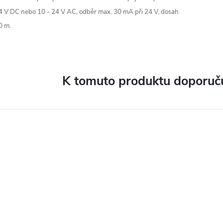
4 V DC nebo 10 - 24 V AC, odběr max. 30 mA při 24 V, dosah
0 m.
K tomuto produktu doporuču