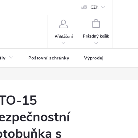
CZK
NÁKUPNÍ
KOŠÍK
Prázdný košík
Přihlášení
íly
Poštovní schránky
Výprodej
Novinky
TO-15
ezpečnostní
otobuňka s