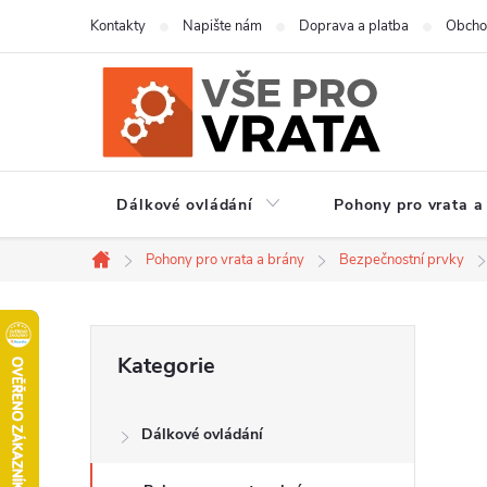
Přejít
Kontakty
Napište nám
Doprava a platba
Obcho
na
obsah
Dálkové ovládání
Pohony pro vrata a
Pohony pro vrata a brány
Bezpečnostní prvky
Domů
P
Přeskočit
Kategorie
kategorie
o
Dálkové ovládání
s