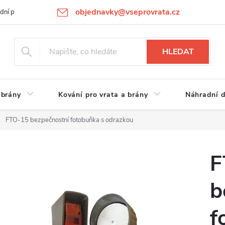
objednavky@vseprovrata.cz
dní podmínky
Ochrana osobních údajů
Novinky
REKLAMACE
HLEDAT
 brány
Kování pro vrata a brány
Náhradní d
FTO-15 bezpečnostní fotobuňka s odrazkou
F
b
f