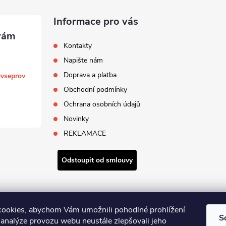
Informace pro vás
Kontakty
Napište nám
Doprava a platba
@
vseprov
Obchodní podmínky
Ochrana osobních údajů
Novinky
REKLAMACE
Odstoupit od smlouvy
Zboží.cz
Heureka.cz
ookies, abychom Vám umožnili pohodlné prohlížení
S
 analýze provozu webu neustále zlepšovali jeho