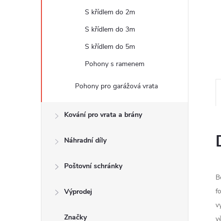
e
S křídlem do 2m
l
S křídlem do 3m
S křídlem do 5m
Pohony s ramenem
Pohony pro garážová vrata
Kování pro vrata a brány
Náhradní díly
Poštovní schránky
B
Výprodej
f
v
Značky
v