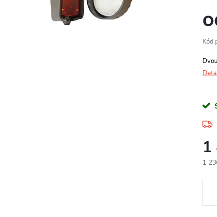
o
Kód 
Dvou
Deta
1
1 23
Měr
cena