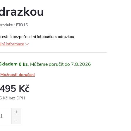
drazkou
produktu:
FTO15
cestná bezpečnostní fotobuňka s odrazkou
ilní informace
Skladem
6 ks
7.8.2026
Možnosti doručení
 495 Kč
6 Kč bez DPH
ná
: