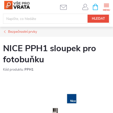
Přejít
NÁKUPNÍ
KOŠÍK
na
obsah
HLEDAT
Bezpečnostní prvky
NICE PPH1 sloupek pro
fotobuňku
Kód produktu:
PPH1