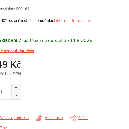
produktu:
6901811
Detailní informace
180° bezpečnostních fotočlánků
Skladem
7 ks
11.8.2026
Možnosti doručení
49 Kč
Kč bez DPH
ná
:
Dotaz k produktu
Hlídací pes
Sdílet
Tisk