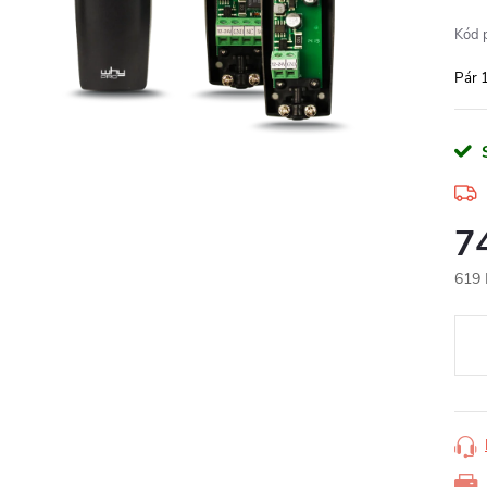
Kód 
Pár 
7
619 
Měr
cena