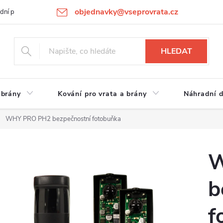
objednavky@vseprovrata.cz
dní podmínky
Ochrana osobních údajů
Novinky
REKLAMACE
HLEDAT
 brány
Kování pro vrata a brány
Náhradní d
WHY PRO PH2 bezpečnostní fotobuňka
W
b
f