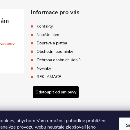
Informace pro vás
Kontakty
Napište nám
Doprava a platba
@
vseprov
Obchodní podmínky
Ochrana osobních údajů
Novinky
REKLAMACE
Odstoupit od smlouvy
Zboží.cz
Heureka.cz
ookies, abychom Vám umožnili pohodlné prohlížení
S
 analýze provozu webu neustále zlepšovali jeho