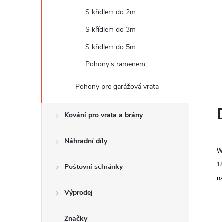
e
S křídlem do 2m
l
S křídlem do 3m
S křídlem do 5m
Pohony s ramenem
Pohony pro garážová vrata
Kování pro vrata a brány
Náhradní díly
W
1
Poštovní schránky
n
Výprodej
Značky