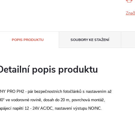
Znač
POPIS PRODUKTU
SOUBORY KE STAŽENÍ
Detailní popis produktu
HY PRO PH2 - pár bezpečnostních fotočlánků s nastavením až
80° ve vodorovné rovině, dosah do 20 m, povrchová montáž,
apájecí napětí 12 - 24V AC/DC, nastavení výstupu NO/NC.