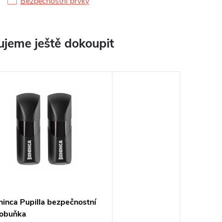
Bezpečnostní prvky
jeme ještě dokoupit
inca Pupilla bezpečnostní
tobuňka