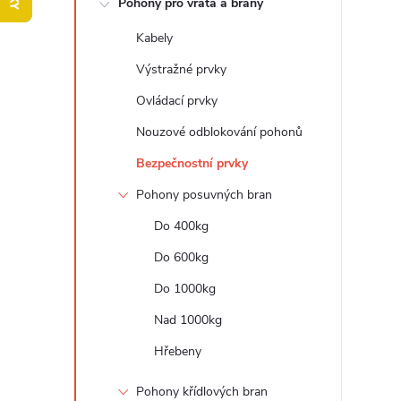
Pohony pro vrata a brány
t
Kabely
r
Výstražné prvky
a
Ovládací prvky
Nouzové odblokování pohonů
n
Bezpečnostní prvky
n
Pohony posuvných bran
Do 400kg
í
Do 600kg
p
Do 1000kg
a
Nad 1000kg
Hřebeny
n
Pohony křídlových bran