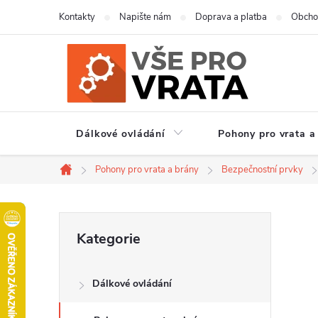
Přejít
Kontakty
Napište nám
Doprava a platba
Obcho
na
obsah
Dálkové ovládání
Pohony pro vrata a
Pohony pro vrata a brány
Bezpečnostní prvky
Domů
P
Přeskočit
Kategorie
kategorie
o
Dálkové ovládání
s