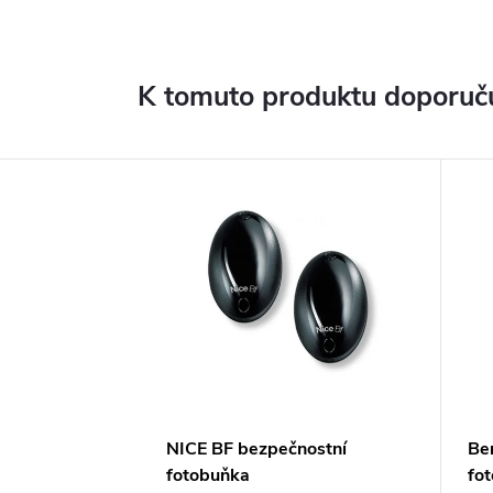
K tomuto produktu doporuču
NICE BF bezpečnostní
Ben
fotobuňka
fo