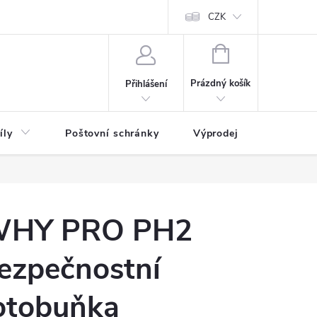
CZK
NÁKUPNÍ
KOŠÍK
Prázdný košík
Přihlášení
íly
Poštovní schránky
Výprodej
Novinky
HY PRO PH2
ezpečnostní
otobuňka