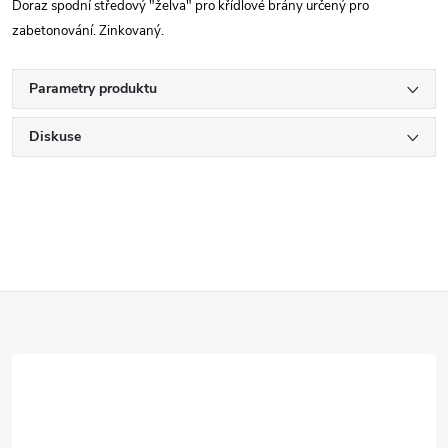
Doraz spodní středový "želva" pro křídlové brány určený pro
zabetonování. Zinkovaný.
Parametry produktu
Diskuse
Z
á
p