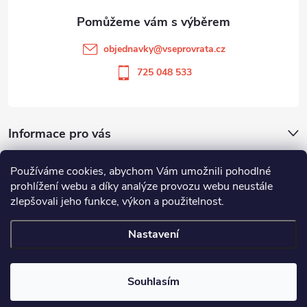
a
t
objednavky
@
vseprovrata.cz
í
725 048 533
Informace pro vás
Používáme cookies, abychom Vám umožnili pohodlné
Odstoupit od smlouvy
prohlížení webu a díky analýze provozu webu neustále
zlepšovali jeho funkce, výkon a použitelnost.
Zboží.cz
Heureka.cz
Nastavení
Copyright 2026
Vše pro vrata
. Všechna práva vyhrazena.
Souhlasím
Vytvořil Shoptet