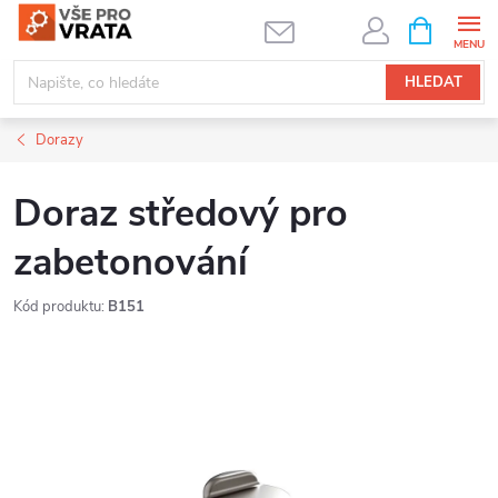
Přejít
NÁKUPNÍ
KOŠÍK
na
obsah
HLEDAT
Dorazy
Doraz středový pro
zabetonování
Kód produktu:
B151