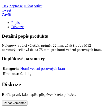
Tisk
Zeptat se
Hlídat
Sdílet
Tweet
Zavřít
Popis
Diskuze
Detailní popis produktu
Nylonový vodící váleček, průměr 22 mm, závit šroubu M12
nerezový, celková délka 75 mm, pro horní vedení posuvných bran.
Doplňkové parametry
Kategorie
:
Horní vedení posuvných bran
Hmotnost
:
0.11 kg
Diskuze
Buďte první, kdo napíše příspěvek k této položce.
Přidat komentář