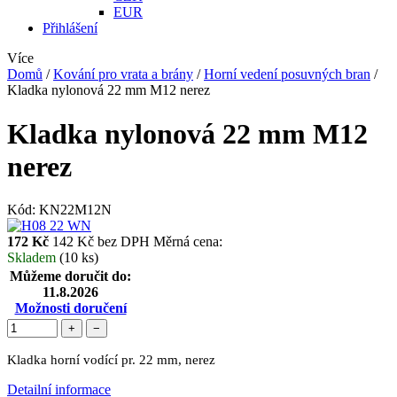
EUR
Přihlášení
Více
Domů
/
Kování pro vrata a brány
/
Horní vedení posuvných bran
/
Kladka nylonová 22 mm M12 nerez
Kladka nylonová 22 mm M12
nerez
Kód:
KN22M12N
172 Kč
142 Kč bez DPH
Měrná cena:
Skladem
(10 ks)
Můžeme doručit do:
11.8.2026
Možnosti doručení
+
−
Kladka horní vodící pr. 22 mm, nerez
Detailní informace