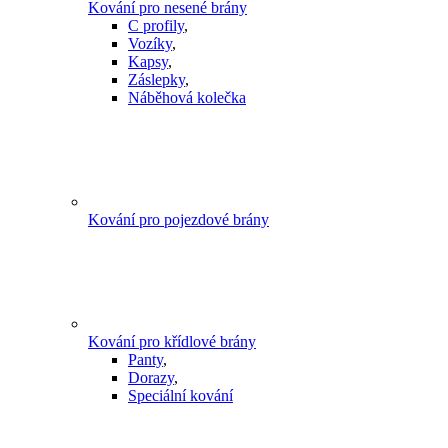
Kování pro nesené brány
C profily
,
Vozíky
,
Kapsy
,
Záslepky
,
Náběhová kolečka
Kování pro pojezdové brány
Kování pro křídlové brány
Panty
,
Dorazy
,
Speciální kování