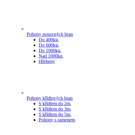
Pohony posuvných bran
Do 400kg
,
Do 600kg
,
Do 1000kg
,
Nad 1000kg
,
Hřebeny
Pohony křídlových bran
S křídlem do 2m
,
S křídlem do 3m
,
S křídlem do 5m
,
Pohony s ramenem