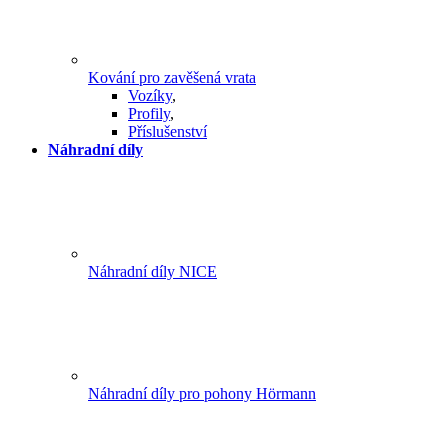
Kování pro zavěšená vrata
Vozíky
,
Profily
,
Příslušenství
Náhradní díly
Náhradní díly NICE
Náhradní díly pro pohony Hörmann