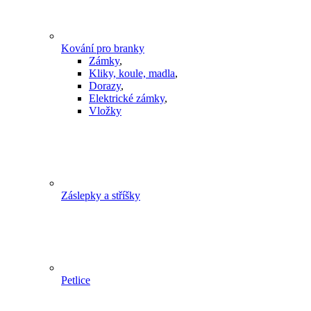
Kování pro branky
Zámky
,
Kliky, koule, madla
,
Dorazy
,
Elektrické zámky
,
Vložky
Záslepky a stříšky
Petlice