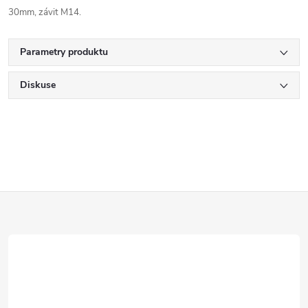
30mm, závit M14.
Parametry produktu
Diskuse
Z
á
p