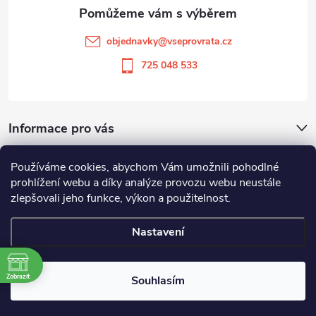
a
t
objednavky
@
vseprovrata.cz
í
725 048 533
Informace pro vás
Používáme cookies, abychom Vám umožnili pohodlné
Odstoupit od smlouvy
prohlížení webu a díky analýze provozu webu neustále
zlepšovali jeho funkce, výkon a použitelnost.
Zboží.cz
Heureka.cz
Nastavení
Copyright 2026
Vše pro vrata
. Všechna práva vyhrazena.
Zobrazit
Souhlasím
Vytvořil Shoptet