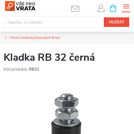
Přejít
NÁKUPNÍ
KOŠÍK
na
obsah
HLEDAT
Horní vedení posuvných bran
Kladka RB 32 černá
Kód produktu:
RB32