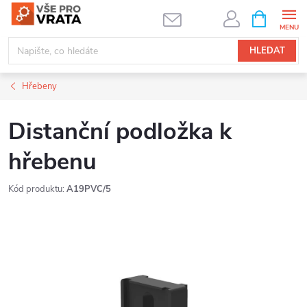
Přejít
NÁKUPNÍ
KOŠÍK
na
obsah
HLEDAT
Hřebeny
Distanční podložka k
hřebenu
Kód produktu:
A19PVC/5