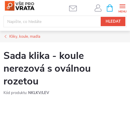
Přejít
NÁKUPNÍ
KOŠÍK
na
obsah
HLEDAT
Kliky, koule, madla
Sada klika - koule
nerezová s oválnou
rozetou
Kód produktu:
NKLKV/LEV