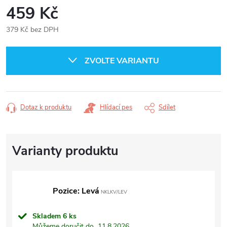
459 Kč
379 Kč bez DPH
Měrná
cena:
ZVOLTE VARIANTU
Dotaz k produktu
Hlídací pes
Sdílet
Pozice: Levá
NKLKV/LEV
Skladem
6 ks
Můžeme doručit do
11.8.2026