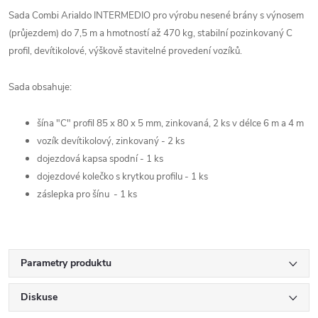
Sada Combi Arialdo INTERMEDIO pro výrobu nesené brány s výnosem
(průjezdem) do 7,5 m a hmotností až 470 kg, stabilní pozinkovaný C
profil, devítikolové, výškově stavitelné provedení vozíků.
Sada obsahuje:
šína "C" profil 85 x 80 x 5 mm, zinkovaná, 2 ks v délce 6 m a 4 m
vozík devítikolový, zinkovaný - 2 ks
dojezdová kapsa spodní - 1 ks
dojezdové kolečko s krytkou profilu - 1 ks
záslepka pro šínu - 1 ks
Parametry produktu
Diskuse