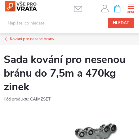
Přejít
NÁKUPNÍ
KOŠÍK
na
obsah
HLEDAT
Kování pro nesené brány
Sada kování pro nesenou
bránu do 7,5m a 470kg
zinek
Kód produktu:
CAIMZSET