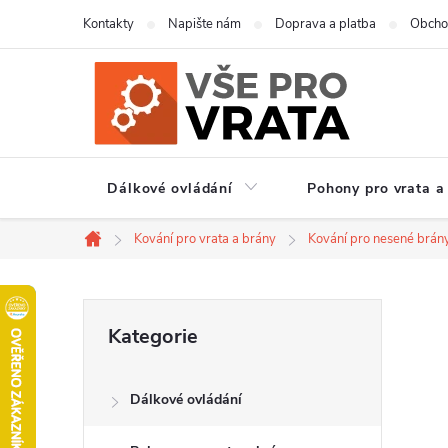
Přejít
Kontakty
Napište nám
Doprava a platba
Obcho
na
obsah
Dálkové ovládání
Pohony pro vrata a
Kování pro vrata a brány
Kování pro nesené brán
Domů
P
Přeskočit
Kategorie
kategorie
o
Dálkové ovládání
s