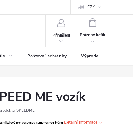
CZK
NÁKUPNÍ
KOŠÍK
Prázdný košík
Přihlášení
íly
Poštovní schránky
Výprodej
Novinky
PEED ME vozík
produktu:
SPEEDME
Detailní informace
 osmikolový pro posuvnou samonosnou bránu