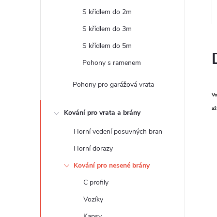
e
S křídlem do 2m
l
S křídlem do 3m
S křídlem do 5m
Pohony s ramenem
Pohony pro garážová vrata
Vo
až
Kování pro vrata a brány
Horní vedení posuvných bran
Horní dorazy
Kování pro nesené brány
C profily
Vozíky
Kapsy