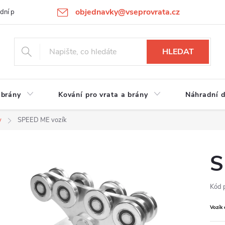
objednavky@vseprovrata.cz
dní podmínky
Ochrana osobních údajů
Novinky
REKLAMACE
HLEDAT
 brány
Kování pro vrata a brány
Náhradní d
y
SPEED ME vozík
S
Kód 
Vozík