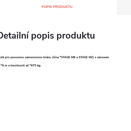
POPIS PRODUKTU
Detailní popis produktu
zík pro posuvnou samonosnou bránu (šína *STAGE MB a STAGE MZ) s výnosem
 *8 m a hmotností až *675 kg.