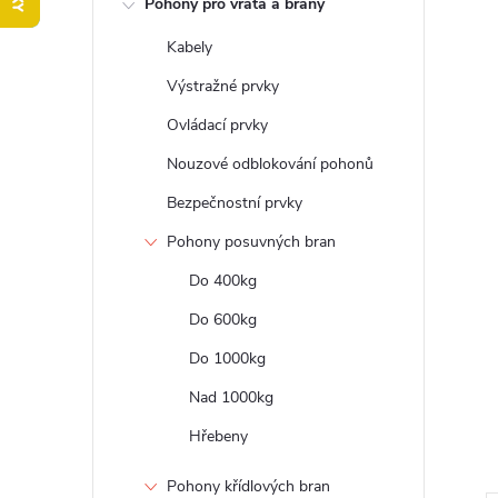
Pohony pro vrata a brány
t
Kabely
r
Výstražné prvky
a
Ovládací prvky
Nouzové odblokování pohonů
n
Bezpečnostní prvky
n
Pohony posuvných bran
Do 400kg
í
Do 600kg
p
Do 1000kg
a
Nad 1000kg
Hřebeny
n
Pohony křídlových bran