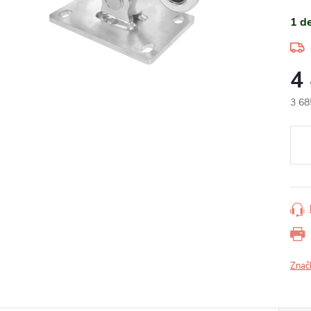
1 d
4
3 68
Měr
cena
Znač