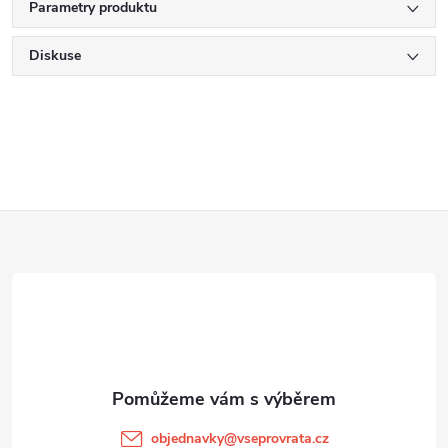
Parametry produktu
Diskuse
Z
á
p
a
t
objednavky
@
vseprovrata.cz