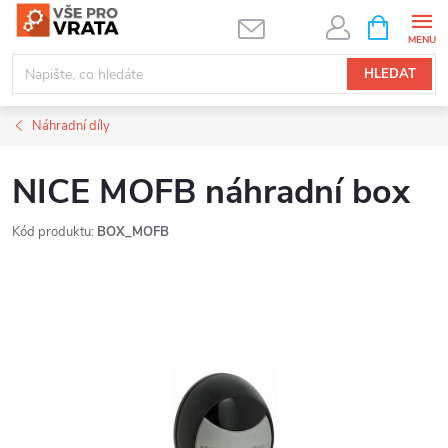
Přejít
NÁKUPNÍ
KOŠÍK
na
obsah
HLEDAT
Náhradní díly
NICE MOFB náhradní box
Kód produktu:
BOX_MOFB