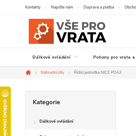
Přejít
Kontakty
Napište nám
Doprava a platba
Obcho
na
obsah
Dálkové ovládání
Pohony pro vrata a
Náhradní díly
Řídící jednotka NICE POA3
Domů
P
Přeskočit
Kategorie
kategorie
o
Dálkové ovládání
s