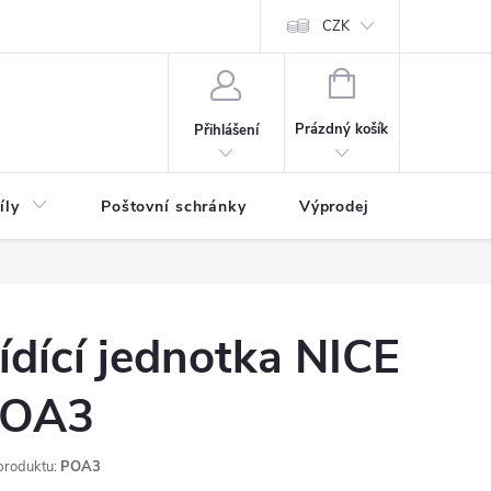
CZK
NÁKUPNÍ
KOŠÍK
Prázdný košík
Přihlášení
íly
Poštovní schránky
Výprodej
Novinky
ídící jednotka NICE
OA3
produktu:
POA3