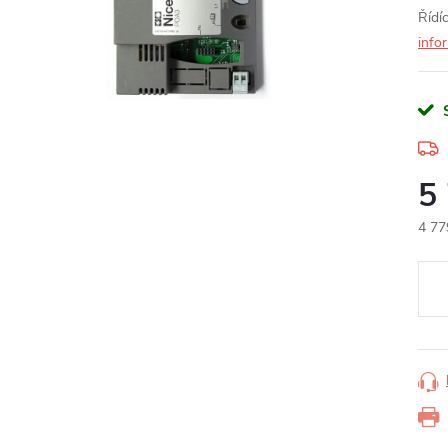
Řídí
info
5
4 77
Měr
cena