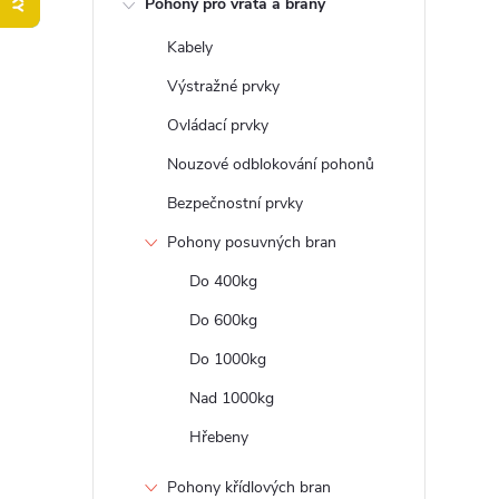
Pohony pro vrata a brány
t
Kabely
r
Výstražné prvky
a
Ovládací prvky
Nouzové odblokování pohonů
n
Bezpečnostní prvky
n
Pohony posuvných bran
Do 400kg
í
Do 600kg
p
Do 1000kg
a
Nad 1000kg
Hřebeny
n
Pohony křídlových bran