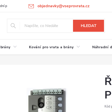
objednavky@vseprovrata.cz
dní podmínky
Ochrana osobních údajů
Novinky
REKLAMACE
HLEDAT
 brány
Kování pro vrata a brány
Náhradní d
Ř
P
Kód 