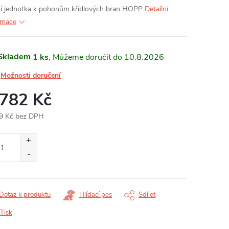
cí jednotka k pohonům křídlových bran HOPP
Detailní
rmace
Skladem
1 ks
10.8.2026
Možnosti doručení
 782 Kč
9 Kč bez DPH
ná
:
Dotaz k produktu
Hlídací pes
Sdílet
Tisk