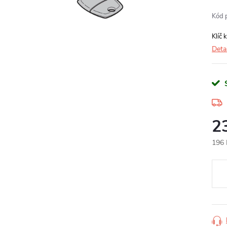
Kód 
Klíč
Deta
2
196 
Měr
cena