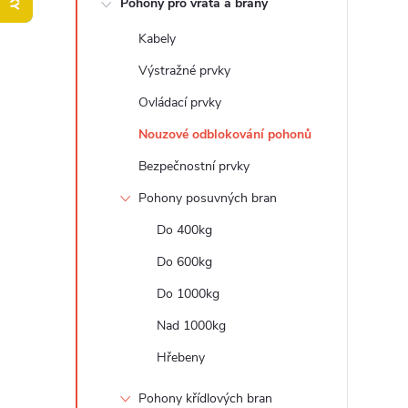
Pohony pro vrata a brány
t
Kabely
r
Výstražné prvky
a
Ovládací prvky
Nouzové odblokování pohonů
n
Bezpečnostní prvky
n
Pohony posuvných bran
Do 400kg
í
Do 600kg
p
Do 1000kg
a
Nad 1000kg
Hřebeny
n
Pohony křídlových bran