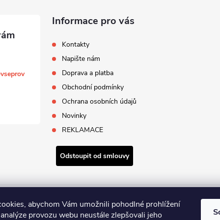
Informace pro vás
Kontakty
Napište nám
Doprava a platba
@
vseprov
Obchodní podmínky
Ochrana osobních údajů
Novinky
REKLAMACE
Odstoupit od smlouvy
Zboží.cz
Heureka.cz
ookies, abychom Vám umožnili pohodlné prohlížení
S
 analýze provozu webu neustále zlepšovali jeho