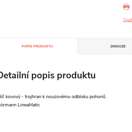
Znač
POPIS PRODUKTU
DISKUZE
Detailní popis produktu
líč kovový - trojhran k nouzovému odbloku pohonů
örmann LineaMatic