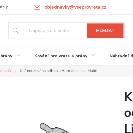
objednavky@vseprovrata.cz
dní podmínky
Ochrana osobních údajů
Novinky
REKLAMACE
HLEDAT
 brány
Kování pro vrata a brány
Náhradní d
pohonů
Klíč nouzového odbloku Hörmann LineaMatic
K
o
L