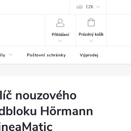
CZK
NÁKUPNÍ
KOŠÍK
Prázdný košík
Přihlášení
íly
Poštovní schránky
Výprodej
Novinky
líč nouzového
dbloku Hörmann
ineaMatic