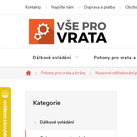
Přejít
Kontakty
Napište nám
Doprava a platba
Obcho
na
obsah
Dálkové ovládání
Pohony pro vrata a
Pohony pro vrata a brány
Nouzové odblokování 
Domů
P
Přeskočit
Kategorie
kategorie
o
Dálkové ovládání
s