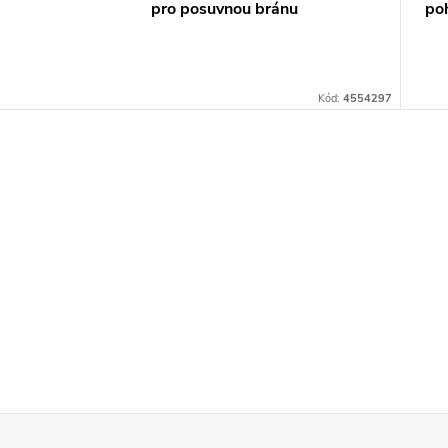
pro posuvnou bránu
po
Kód:
4554297