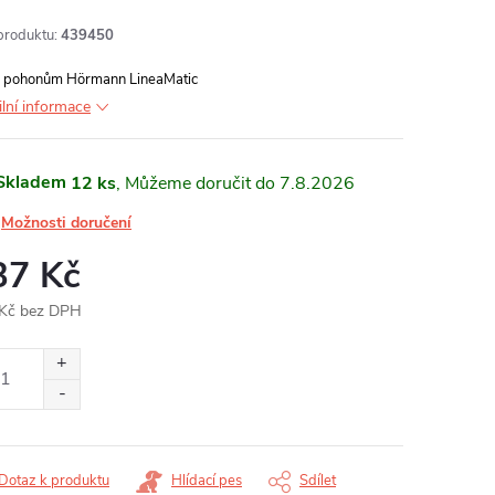
produktu:
439450
 k pohonům Hörmann LineaMatic
ilní informace
Skladem
12 ks
7.8.2026
Možnosti doručení
37 Kč
Kč bez DPH
ná
:
Dotaz k produktu
Hlídací pes
Sdílet