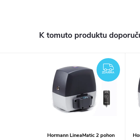
K tomuto produktu doporuču
ZDARM
ZDARMA
Hormann LineaMatic 2 pohon
Ho