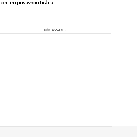
hon pro posuvnou bránu
Kód:
4554309