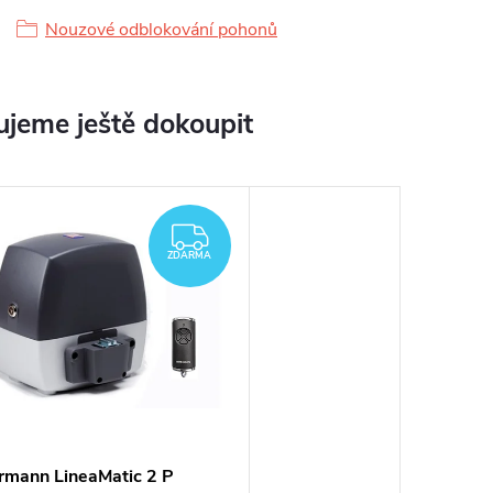
Nouzové odblokování pohonů
jeme ještě dokoupit
A
ZDARMA
ZDARMA
rmann LineaMatic 2 P