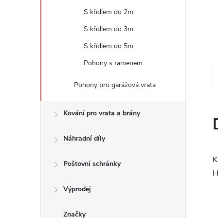
e
S křídlem do 2m
l
S křídlem do 3m
S křídlem do 5m
Pohony s ramenem
Pohony pro garážová vrata
Kování pro vrata a brány
Náhradní díly
K
Poštovní schránky
H
Výprodej
Značky