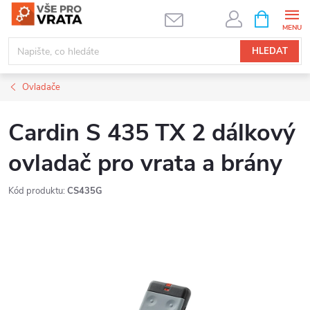
Přejít
NÁKUPNÍ
KOŠÍK
na
obsah
HLEDAT
Ovladače
Cardin S 435 TX 2 dálkový
ovladač pro vrata a brány
Kód produktu:
CS435G