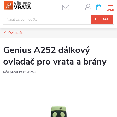
Přejít
NÁKUPNÍ
KOŠÍK
na
obsah
HLEDAT
Ovladače
Genius A252 dálkový
ovladač pro vrata a brány
Kód produktu:
GE252