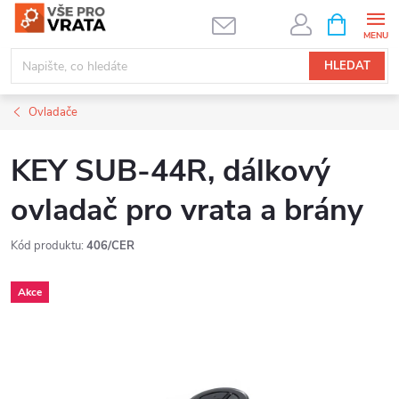
Přejít
NÁKUPNÍ
KOŠÍK
na
obsah
HLEDAT
Ovladače
KEY SUB-44R, dálkový
ovladač pro vrata a brány
Kód produktu:
406/CER
Akce