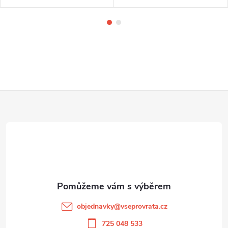
Z
á
p
a
t
objednavky
@
vseprovrata.cz
725 048 533