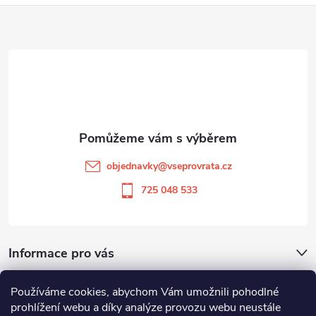
Z
á
p
a
t
objednavky
@
vseprovrata.cz
í
725 048 533
Informace pro vás
Používáme cookies, abychom Vám umožnili pohodlné
Odstoupit od smlouvy
prohlížení webu a díky analýze provozu webu neustále