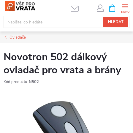
Přejít
NÁKUPNÍ
KOŠÍK
na
obsah
HLEDAT
Ovladače
Novotron 502 dálkový
ovladač pro vrata a brány
Kód produktu:
N502