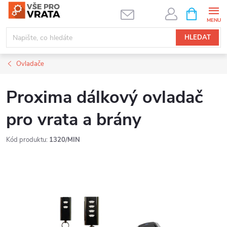
Přejít
NÁKUPNÍ
KOŠÍK
na
obsah
HLEDAT
Ovladače
Proxima dálkový ovladač
pro vrata a brány
Kód produktu:
1320/MIN