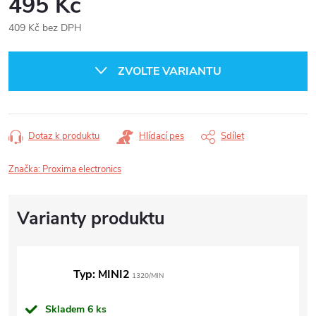
495 Kč
409 Kč bez DPH
Měrná
cena:
ZVOLTE VARIANTU
Dotaz k produktu
Hlídací pes
Sdílet
Značka:
Proxima electronics
Typ: MINI2
1320/MIN
Skladem
6 ks