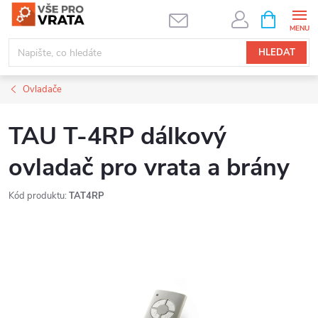
Přejít
NÁKUPNÍ
KOŠÍK
na
obsah
HLEDAT
Ovladače
TAU T-4RP dálkový
ovladač pro vrata a brány
Kód produktu:
TAT4RP