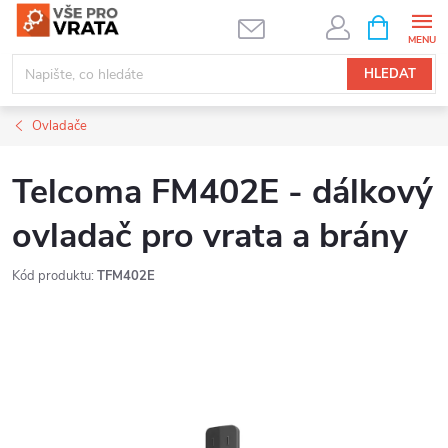
Přejít
NÁKUPNÍ
KOŠÍK
na
obsah
HLEDAT
Ovladače
Telcoma FM402E - dálkový
ovladač pro vrata a brány
Kód produktu:
TFM402E