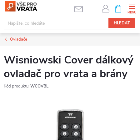
Přejít
NÁKUPNÍ
KOŠÍK
na
obsah
HLEDAT
Ovladače
Wisniowski Cover dálkový
ovladač pro vrata a brány
Kód produktu:
WCOVBL