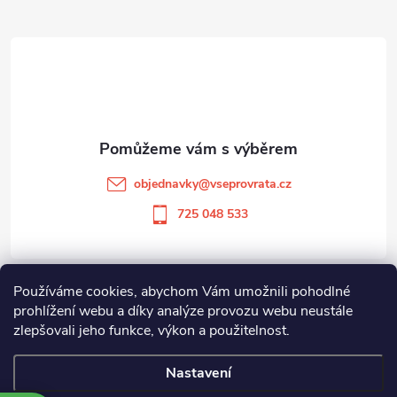
Z
á
p
a
t
objednavky
@
vseprovrata.cz
í
725 048 533
Používáme cookies, abychom Vám umožnili pohodlné
Informace pro vás
prohlížení webu a díky analýze provozu webu neustále
zlepšovali jeho funkce, výkon a použitelnost.
Zboží.cz
Heureka.cz
Nastavení