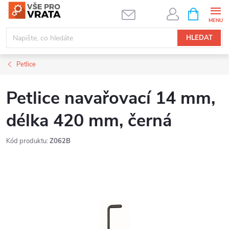
Přejít
NÁKUPNÍ
KOŠÍK
na
obsah
HLEDAT
Petlice
Petlice navařovací 14 mm,
délka 420 mm, černá
Kód produktu:
Z062B