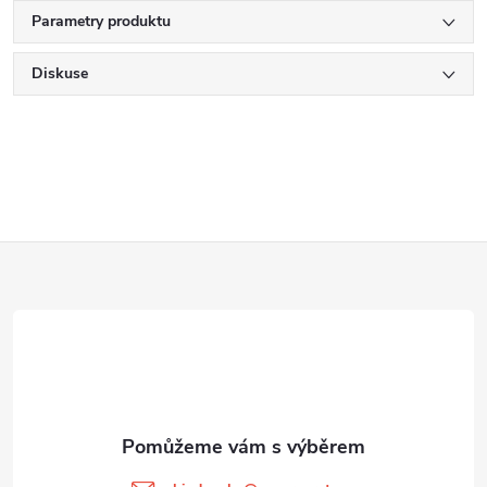
Parametry produktu
Diskuse
Z
á
p
a
t