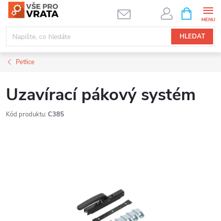
Přejít
NÁKUPNÍ
KOŠÍK
na
obsah
HLEDAT
Petlice
Uzavírací pákový systém
Kód produktu:
C385