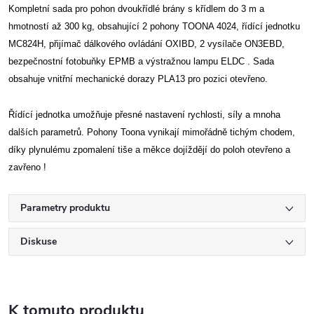
Kompletní sada pro pohon dvoukřídlé brány s křídlem do 3 m a
hmotností až 300 kg, obsahující 2 pohony TOONA 4024, řídící jednotku
MC824H, přijímač dálkového ovládání OXIBD, 2 vysílače ON3EBD,
bezpečnostní fotobuňky EPMB a výstražnou lampu ELDC . Sada
obsahuje vnitřní mechanické dorazy PLA13 pro pozici otevřeno.
Řídící jednotka umožňuje přesné nastavení rychlosti, síly a mnoha
dalších parametrů. Pohony Toona vynikají mimořádně tichým chodem,
díky plynulému zpomalení tiše a měkce dojíždějí do poloh otevřeno a
zavřeno !
Parametry produktu
Diskuse
K tomuto produktu