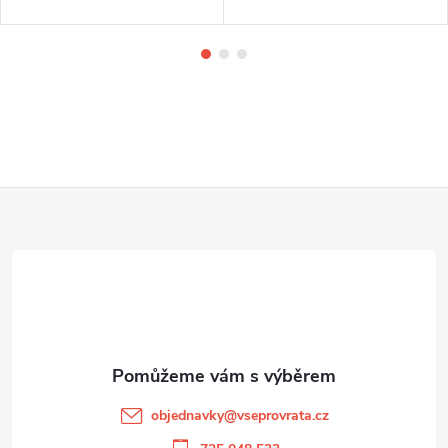
Z
á
p
a
t
objednavky
@
vseprovrata.cz