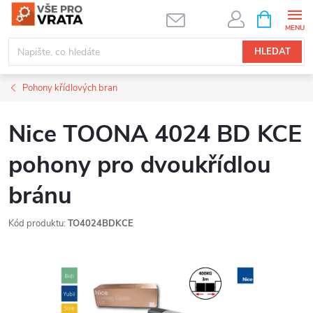
Přejít
NÁKUPNÍ
KOŠÍK
na
obsah
HLEDAT
Pohony křídlových bran
Nice TOONA 4024 BD KCE
pohony pro dvoukřídlou
bránu
Kód produktu:
TO4024BDKCE