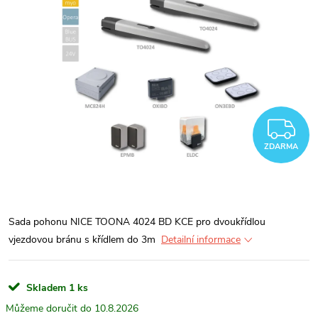
Z
ZDARMA
Sada pohonu NICE TOONA 4024 BD KCE pro dvoukřídlou
vjezdovou bránu s křídlem do 3m
Detailní informace
Skladem
1 ks
10.8.2026