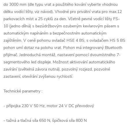
do 3000 mm (dle typu vrat a použitého kování vyberte vhodnou
délku vodící lišty, viz návod). Vhodné pro privátní vrata pro max.12
parkovacích míst a 25 cyklů za den. Včetně pevné vodící lišty FS-
10 (jedno dílná) s bezúdržbovým ozubeným kevlarovým pásem s
automatickým napínáním a bezpečnostním automatickým
zajištěním. V ceně pohonu ovladač HSE 4 BS, s ovladačem HS 5 BS
pohon umí dotaz na polohu vrat. Pohon má integrovaný Bluetooth
přijímač. Jednoduchá montáž, nastavení pomocí dvoumístného 7-
segmentového led displeje. Možnost aktivování automatického
zavírání (světelná závora nutná), pozvolný rozjezd, pozvolné
zastavení, otevírání zvýšenou rychlostí.
Technické parametry :
- přípojka 230 V 50 Hz, motor 24 V DC převodový
- tažná a tlačná síla 650 N, špičková síla 800 N