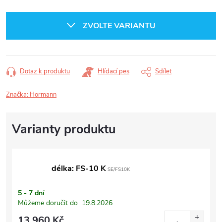
Měrná
cena:
ZVOLTE VARIANTU
Dotaz k produktu
Hlídací pes
Sdílet
Značka:
Hormann
délka: FS-10 K
SE/FS10K
5 - 7 dní
Můžeme doručit do
19.8.2026
13 960 Kč