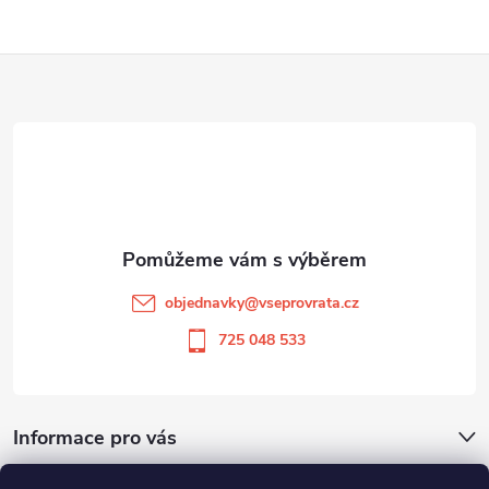
Z
á
p
a
t
objednavky
@
vseprovrata.cz
í
725 048 533
Informace pro vás