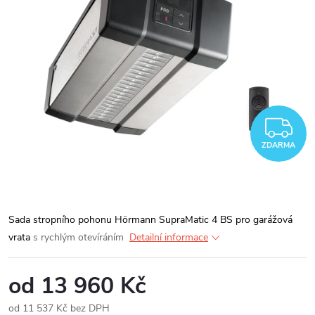
Z
ZDARMA
Sada stropního pohonu Hörmann SupraMatic 4 BS pro garážová
vrata
s rychlým otevíráním
Detailní informace
od
13 960 Kč
od
11 537 Kč
bez DPH