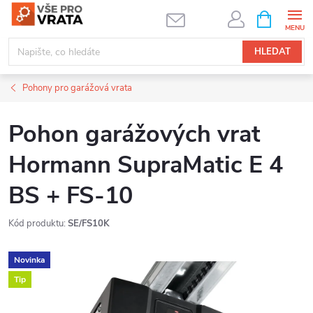
Přejít
NÁKUPNÍ
KOŠÍK
na
obsah
HLEDAT
Pohony pro garážová vrata
Pohon garážových vrat
Hormann SupraMatic E 4
BS + FS-10
Kód produktu:
SE/FS10K
Novinka
Tip