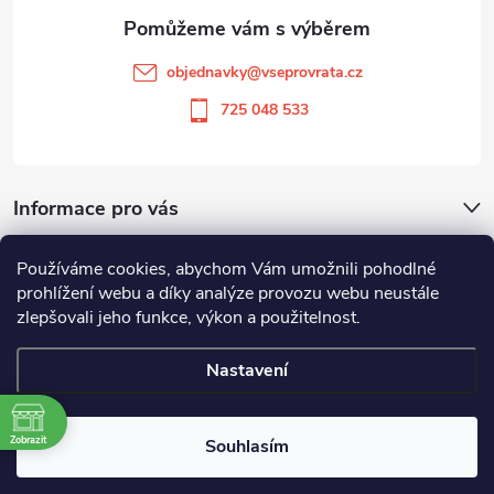
a
t
objednavky
@
vseprovrata.cz
í
725 048 533
Informace pro vás
Používáme cookies, abychom Vám umožnili pohodlné
Odstoupit od smlouvy
prohlížení webu a díky analýze provozu webu neustále
zlepšovali jeho funkce, výkon a použitelnost.
Zboží.cz
Heureka.cz
Nastavení
Copyright 2026
Vše pro vrata
. Všechna práva vyhrazena.
Zobrazit
Souhlasím
Vytvořil Shoptet