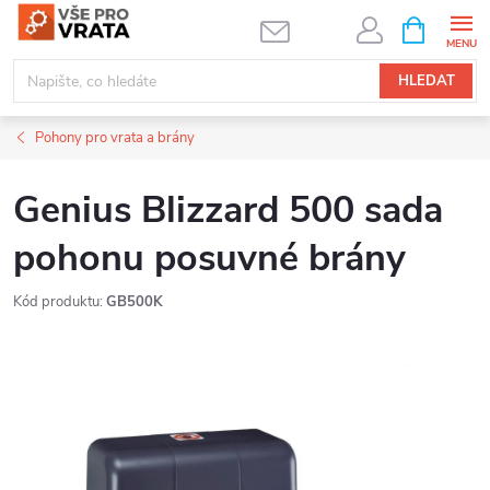
Přejít
NÁKUPNÍ
KOŠÍK
na
obsah
HLEDAT
Pohony pro vrata a brány
Genius Blizzard 500 sada
pohonu posuvné brány
Kód produktu:
GB500K