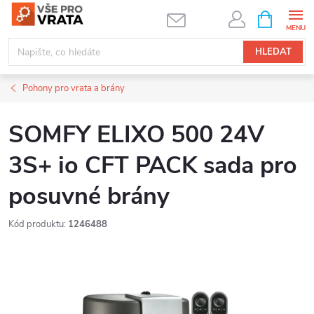
Přejít
NÁKUPNÍ
KOŠÍK
na
obsah
HLEDAT
Pohony pro vrata a brány
SOMFY ELIXO 500 24V
3S+ io CFT PACK sada pro
posuvné brány
Kód produktu:
1246488