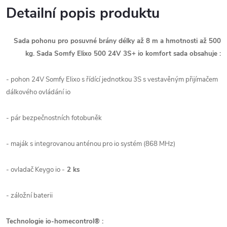
Detailní popis produktu
Sada pohonu pro posuvné brány délky až 8 m a hmotnosti až 500
kg. Sada Somfy Elixo 500 24V 3S+ io komfort sada obsahuje :
- pohon 24V Somfy Elixo s řídící jednotkou 3S s vestavěným přijímačem
dálkového ovládání io
- pár bezpečnostních fotobuněk
- maják s integrovanou anténou pro io systém (868 MHz)
- ovladač Keygo io -
2 ks
- záložní baterii
Technologie io-homecontrol® :