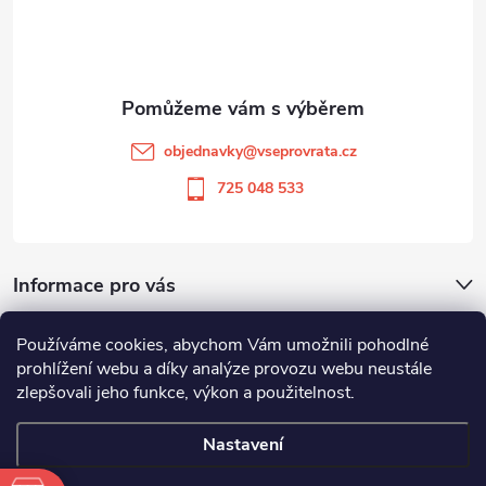
p
a
t
objednavky
@
vseprovrata.cz
í
725 048 533
Informace pro vás
Používáme cookies, abychom Vám umožnili pohodlné
Odstoupit od smlouvy
prohlížení webu a díky analýze provozu webu neustále
zlepšovali jeho funkce, výkon a použitelnost.
Zboží.cz
Heureka.cz
Nastavení