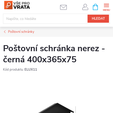
Přejít
NÁKUPNÍ
KOŠÍK
na
obsah
HLEDAT
Poštovní schránky
Poštovní schránka nerez -
černá 400x365x75
Kód produktu:
ELUX11