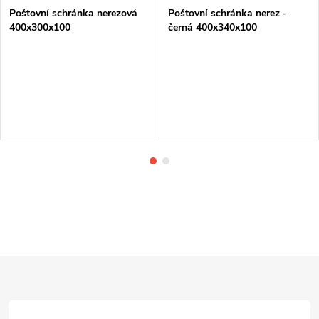
Poštovní schránka nerezová
Poštovní schránka nerez -
400x300x100
černá 400x340x100
Z
á