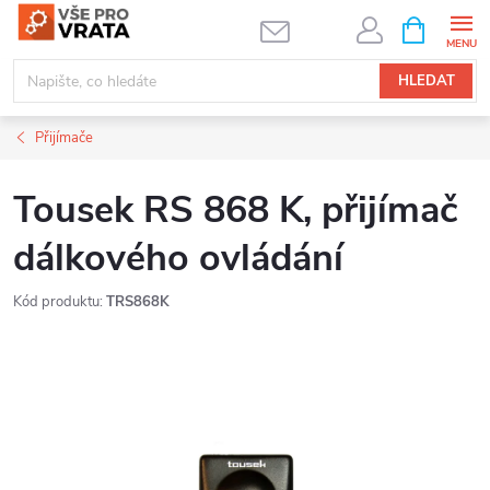
Přejít
NÁKUPNÍ
KOŠÍK
na
obsah
HLEDAT
Přijímače
Tousek RS 868 K, přijímač
dálkového ovládání
Kód produktu:
TRS868K