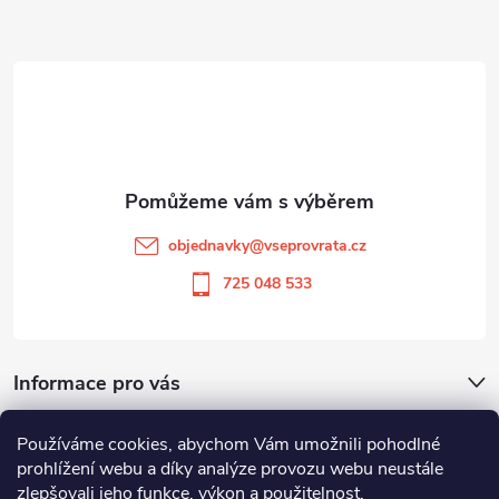
Z
á
p
a
t
objednavky
@
vseprovrata.cz
í
725 048 533
Informace pro vás
Používáme cookies, abychom Vám umožnili pohodlné
Odstoupit od smlouvy
prohlížení webu a díky analýze provozu webu neustále
zlepšovali jeho funkce, výkon a použitelnost.